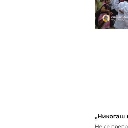
„Никогаш 
Не се преп