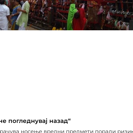
не погледнувај назад“
орачува носење вредни предмети поради ризик