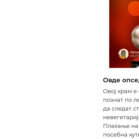
Овде опсе
Овој храм е
познат по л
да следат с
невегетариј
Плаќање на 
посебна кут