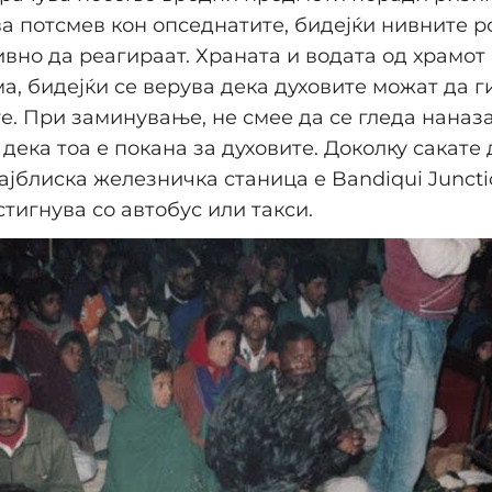
а потсмев кон опседнатите, бидејќи нивните 
вно да реагираат. Храната и водата од храмот 
ма, бидејќи се верува дека духовите можат да г
е. При заминување, не смее да се гледа наназ
дека тоа е покана за духовите. Доколку сакате 
најблиска железничка станица е Bandiqui Junctio
стигнува со автобус или такси.