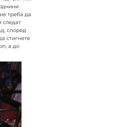
роднини
не треба да
и следат
ад, според
да стигнете
n, а до