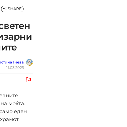
SHARE
светен
бизарни
лите
стина Гиева
11.03.2025
уваните
 на моќта.
 само еден
 храмот