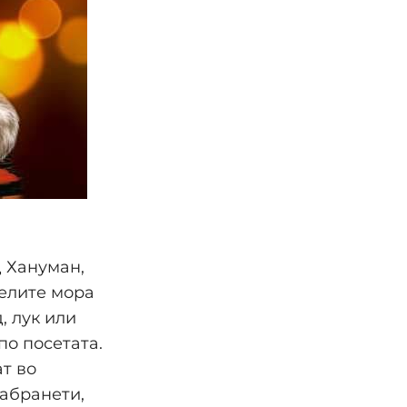
д Хануман,
телите мора
, лук или
по посетата.
т во
забранети,