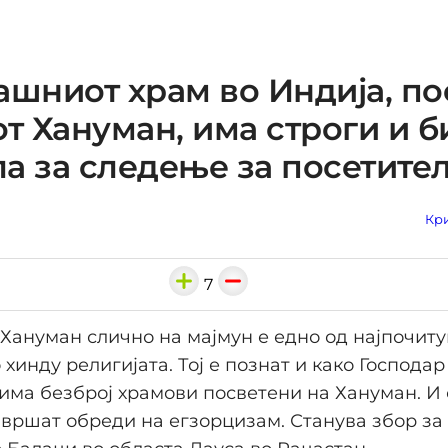
ашниот храм во Индија, по
от Хануман, има строги и 
а за следење за посетите
Кри
7
Хануман слично на мајмун е едно од најпочит
хинду религијата. Тој е познат и како Господар
има безброј храмови посветени на Хануман. И
 вршат обреди на егзорцизам. Станува збор за