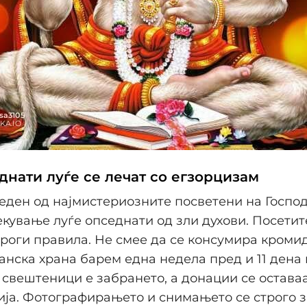
днати луѓе се лечат со егзорцизам
 еден од најмистериозните посветени на Госпо
екување луѓе опседнати од зли духови. Посети
троги правила. Не смее да се консумира кромид
анска храна барем една недела пред и 11 дена 
свештеници е забрането, а донации се оставаа
ија. Фотографирањето и снимањето се строго 