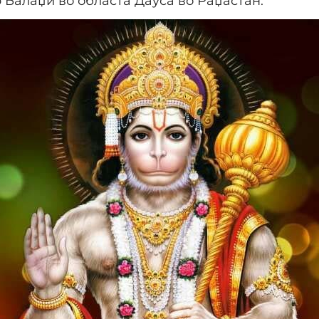
Балаџи во областа Дауса во Раџастан.