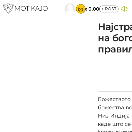
x 0.00
+
POST
Најстр
на бог
правил
Божеството 
божества во 
Низ Индија 
каде што се