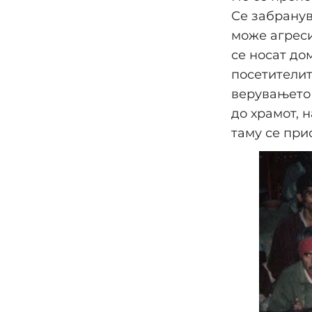
Се забранув
може агреси
се носат до
посетителит
верувањето 
до храмот, 
таму се при