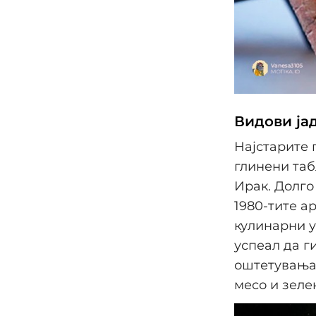
Видови ја
Најстарите 
глинени табл
Ирак. Долго
1980-тите а
кулинарни у
успеал да г
оштетувањат
месо и зелен