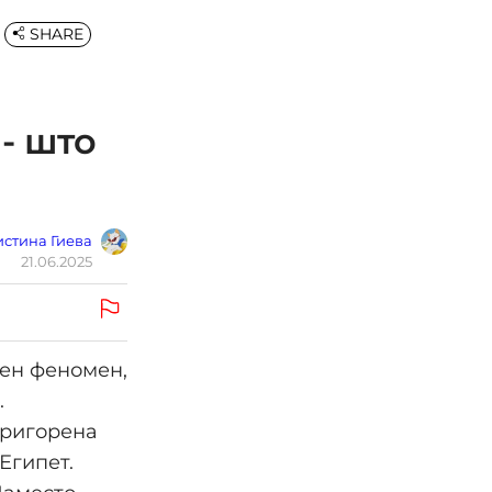
SHARE
- што
стина Гиева
21.06.2025
мен феномен,
.
пригорена
Египет.