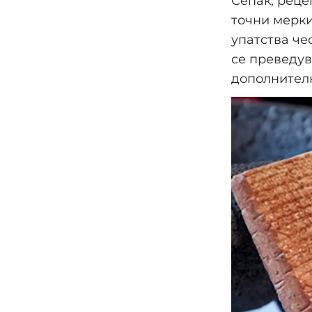
Сепак, реце
точни мерки
упатства чес
се преведув
дополнителн