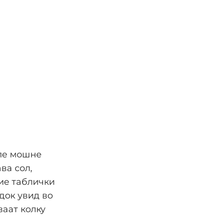
иле мошне
ва сол,
вие таблички
док увид во
ваат колку