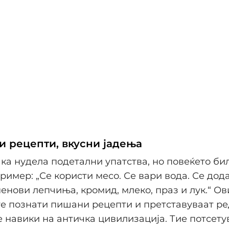
и рецепти, вкусни јадења
ка нудела подетални упатства, но повеќето б
пример: „Се користи месо. Се вари вода. Се дода
енови лепчиња, кромид, млеко, праз и лук.“ О
те познати пишани рецепти и претставуваат ре
 навики на античка цивилизација. Тие потсету