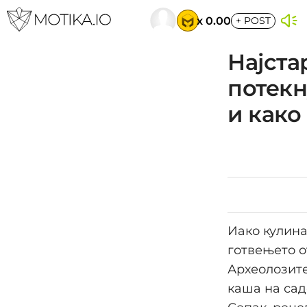
x 0.00
+
POST
Најста
потекн
и како
Иако кулина
готвењето о
Археолозите
каша на сад