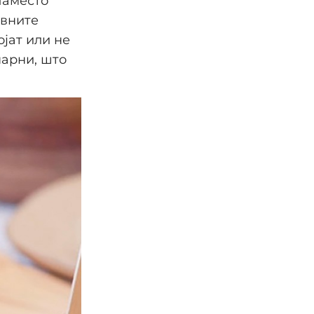
Наместо
евните
ојат или не
нарни, што