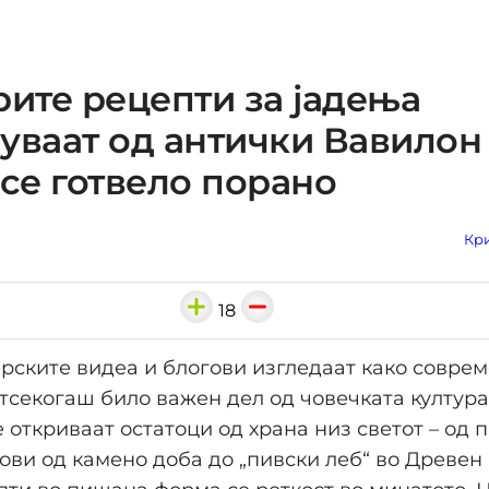
рите рецепти за јадења
уваат од антички Вавилон 
 се готвело порано
Кри
18
рските видеа и блогови изгледаат како совре
тсекогаш било важен дел од човечката култура
 откриваат остатоци од храна низ светот – од 
ови од камено доба до „пивски леб“ во Древен 