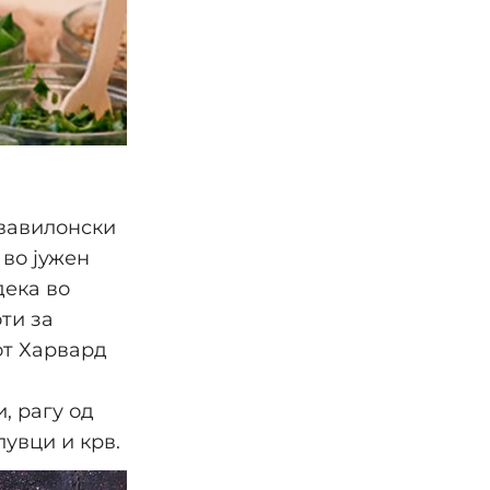
 вавилонски
 во јужен
дека во
ти за
от Харвард
, рагу од
лувци и крв.