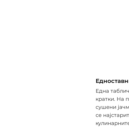
Едноставн
Една таблич
кратки. На 
сушени јачм
се најстари
кулинарните