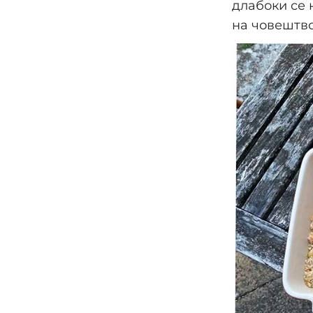
длабоки се 
на човештво