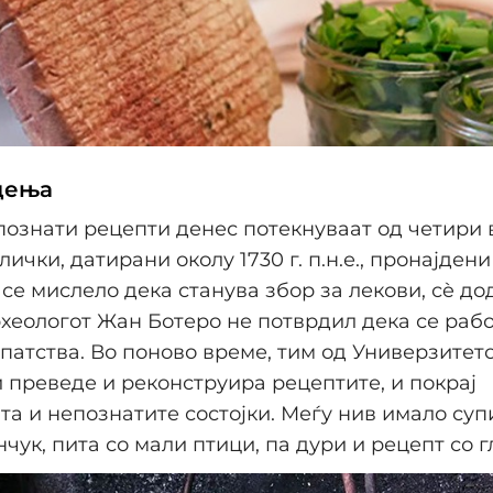
дења
познати рецепти денес потекнуваат од четири
ички, датирани околу 1730 г. п.н.е., пронајдени
 се мислело дека станува збор за лекови, сè до
рхеологот Жан Ботеро не потврдил дека се рабо
патства. Во поново време, тим од Универзитет
и преведе и реконструира рецептите, и покрај
а и непознатите состојки. Меѓу нив имало супи
чук, пита со мали птици, па дури и рецепт со г