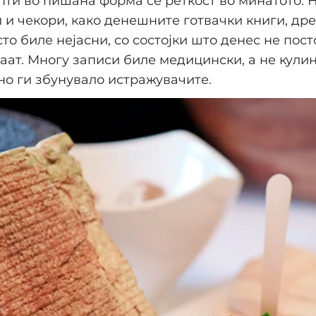
пти во пишана форма се реткост во минатото. 
 и чекори, како денешните готвачки книги, др
то биле нејасни, со состојки што денес не пост
аат. Многу записи биле медицински, а не кули
о ги збунувало истражувачите.