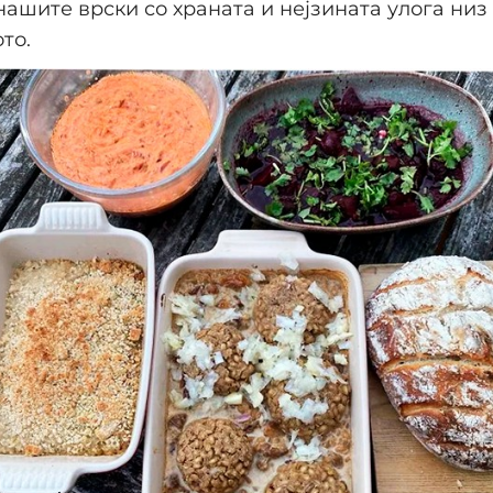
нашите врски со храната и нејзината улога низ
то.