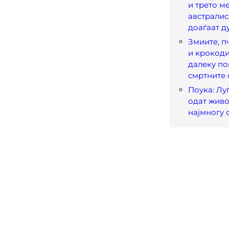
и трето ме
австралис
доаѓаат д
Змиите, пч
и крокоди
далеку по
смртните 
Поука: Лу
одат живо
најмногу 