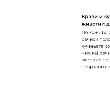
Крави и ку
животни д
По коњите, с
речиси поло
кучињата со
– но кај ре
место се по
поврзани со