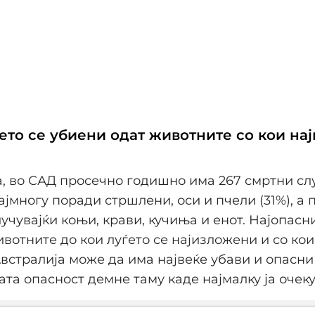
ето се убиени одат животните со кои нај
, во САД просечно годишно има 267 смртни сл
ајмногу поради стршлени, оси и пчели (31%), а 
лучувајќи коњи, крави, кучиња и енот. Најопасн
вотните до кои луѓето се најизложени и со кои
Австралија може да има највеќе убави и опасни
ата опасност демне таму каде најмалку ја очек