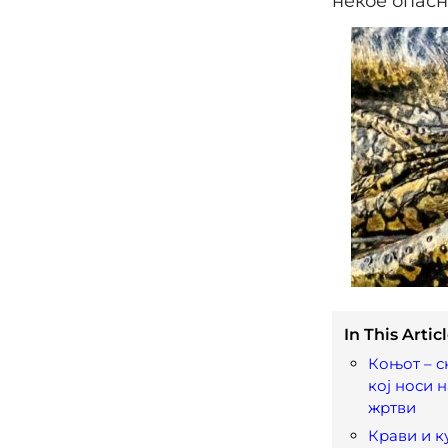
некое опасн
In This Articl
Коњот – 
кој носи 
жртви
Крави и к