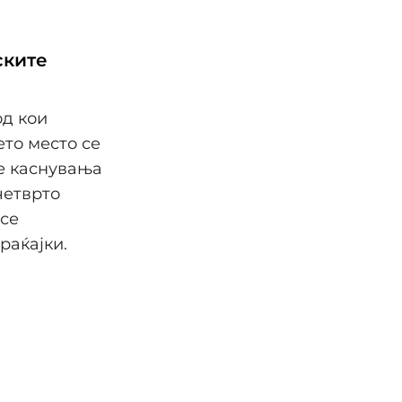
ските
од кои
ето место се
се каснувања
четврто
 се
раќајки.