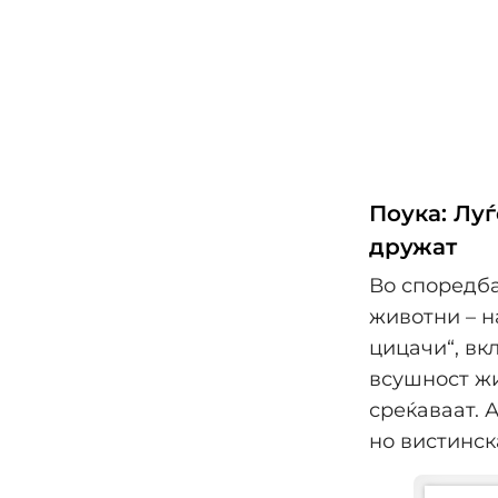
Поука: Луѓ
дружат
Во споредба
животни – н
цицачи“, вк
всушност жи
среќаваат. 
но вистинск