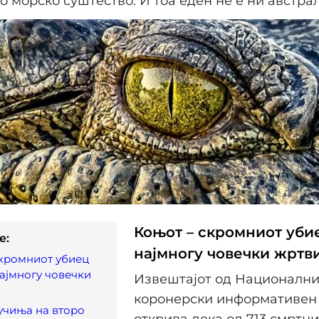
о морско суштество. И тоа еден не е ни австра
Коњот – скромниот убие
e:
најмногу човечки жртв
скромниот убиец
најмногу човечки
Извештајот од Национални
коронерски информативен
учиња на второ
открива дека од 713 смртни