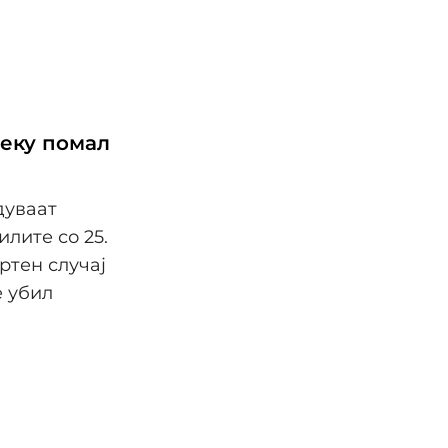
леку помал
дуваат
илите со 25.
ртен случај
е убил