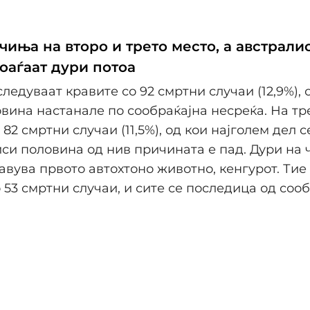
чиња на второ и трето место, а австрали
оаѓаат дури потоа
ледуваат кравите со 92 смртни случаи (12,9%), 
вина настанале по сообраќајна несреќа. На тр
 82 смртни случаи (11,5%), од кои најголем дел 
чиси половина од нив причината е пад. Дури на 
јавува првото автохтоно животно, кенгурот. Тие
 53 смртни случаи, и сите се последица од сооб