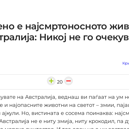
но е најсмртоносното жи
тралија: Никој не го очеку
Кри
20
увате на Австралија, веднаш ви паѓаат на ум н
е и најопасните животни на светот – змии, паја
 ајкули. Но, вистината е сосема поинаква: нај
Австралија не е ниту змија, ниту крокодил, па 