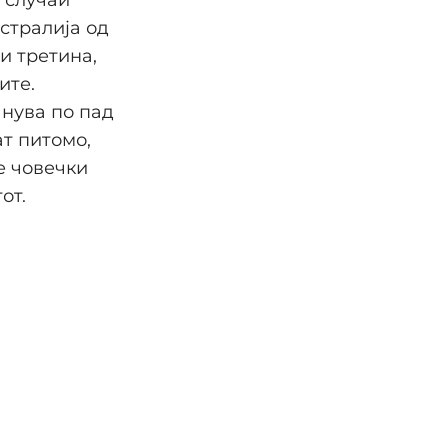
стралија од
си третина,
ите.
анува по пад
ат питомо,
е човечки
от.