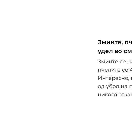
Змиите, п
удел во с
Змиите се н
пчелите со 4
Интересно, 
од убод на 
никого отка