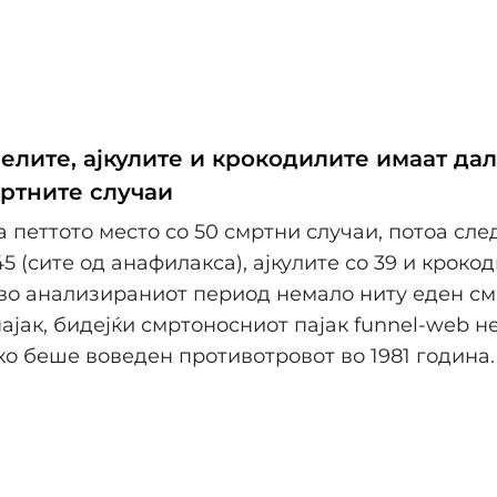
челите, ајкулите и крокодилите имаат да
мртните случаи
а петтото место со 50 смртни случаи, потоа сле
5 (сите од анафилакса), ајкулите со 39 и крокод
во анализираниот период немало ниту еден см
пајак, бидејќи смртоносниот пајак funnel-web н
ко беше воведен противотровот во 1981 година.