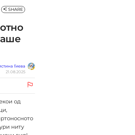
SHARE
вотно
ваше
стина Гиева
21.08.2025
екои од
ци,
смртоносното
дури ниту