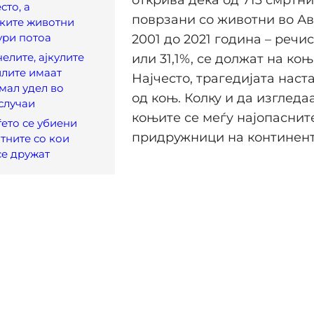
сто, а
поврзани со животни во Ав
ките животни
ури потоа
2001 до 2021 година – речи
елите, ајкулите
или 31,1%, се должат на коњ
лите имаат
Најчесто, трагедијата наст
мал удел во
од коњ. Колку и да изгледа
случаи
коњите се меѓу најопаснит
ѓето се убиени
придружници на континент
тните со кои
се дружат