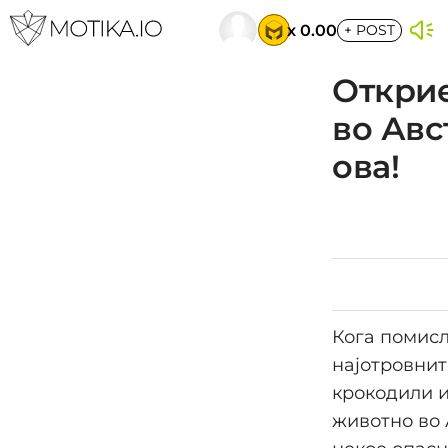
x 0.00
+
POST
Открие
во Авс
ова!
Кога помисл
најотровнит
крокодили и
животно во 