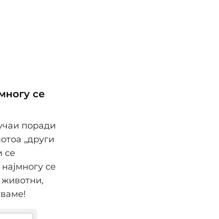
многу се
учаи поради
потоа „други
и се
 најмногу се
 животни,
уваме!