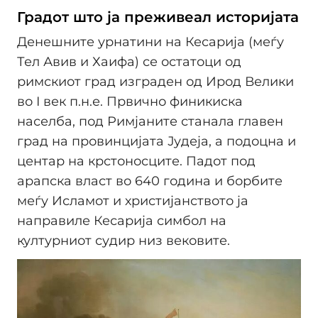
Градот што ја преживеал историјата
Денешните урнатини на Кесарија (меѓу
Тел Авив и Хаифа) се остатоци од
римскиот град изграден од Ирод Велики
во I век п.н.е. Првично финикиска
населба, под Римјаните станала главен
град на провинцијата Јудеја, а подоцна и
центар на крстоносците. Падот под
арапска власт во 640 година и борбите
меѓу Исламот и христијанството ја
направиле Кесарија симбол на
културниот судир низ вековите.