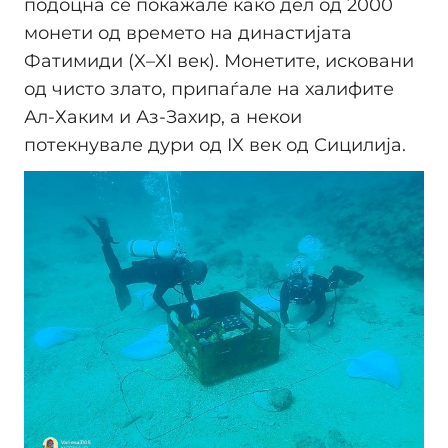
подоцна се покажале како дел од 2000
монети од времето на династијата
Фатимиди (X–XI век). Монетите, исковани
од чисто злато, припаѓале на халифите
Ал-Хаким и Аз-Захир, а некои
потекнувале дури од IX век од Сицилија.