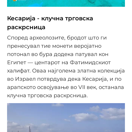
Кесарија - клучна трговска
раскрсница
Според археолозите, бродот што ги
пренесувал тие монети веројатно
потонал во бура додека патувал кон
Египет — центарот на Фатимидскиот
халифат. Оваа најголема златна колекција
во Израел потврдува дека Кесарија, и по
арапското освојување во VII век, останала
клучна трговска раскрсница.