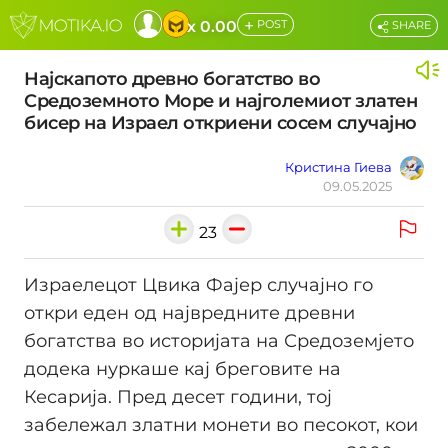
+
x 0.00
POST
SHARE
Најскапото древно богатство во
Средоземното Море и најголемиот златен
бисер на Израел откриени сосем случајно
Кристина Гиева
09.05.2025
23
Израелецот Цвика Фајер случајно го
откри еден од највредните древни
богатства во историјата на Средоземјето
додека нуркаше кај бреговите на
Кесарија. Пред десет години, тој
забележал златни монети во песокот, кои