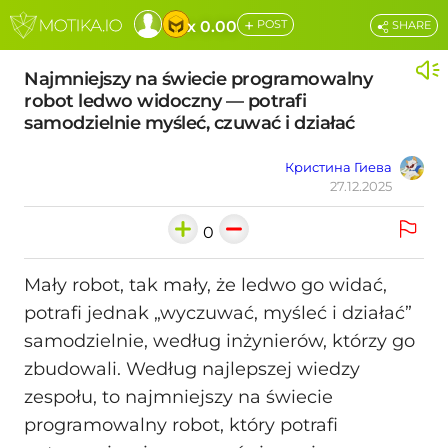
+
x 0.00
POST
SHARE
Najmniejszy na świecie programowalny
robot ledwo widoczny — potrafi
samodzielnie myśleć, czuwać i działać
Кристина Гиева
27.12.2025
0
Mały robot, tak mały, że ledwo go widać,
potrafi jednak „wyczuwać, myśleć i działać”
samodzielnie, według inżynierów, którzy go
zbudowali. Według najlepszej wiedzy
zespołu, to najmniejszy na świecie
programowalny robot, który potrafi