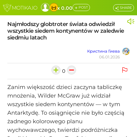
+
x 0.00
POST
SHARE
Najmłodszy globtroter świata odwiedził
wszystkie siedem kontynentów w zaledwie
siedmiu latach
Кристина Гиева
06.01.2026
0
Zanim większość dzieci zaczyna tabliczkę
mnożenia, Wilder McGraw już widział
wszystkie siedem kontynentów — w tym
Antarktydę. To osiągnięcie nie było częścią
żadnego kolorowego planu
wychowawczego, twierdzi podróżniczka