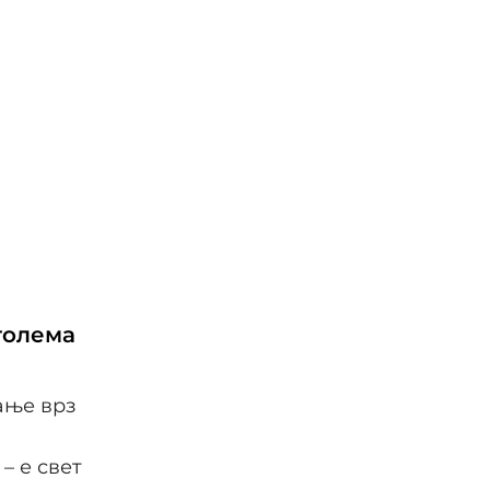
голема
ање врз
– е свет