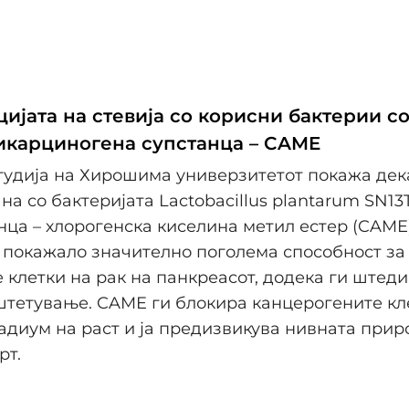
ијата на стевија со корисни бактерии с
икарциногена супстанца – CAME
тудија на Хирошима универзитетот покажа дека
а со бактеријата Lactobacillus plantarum SN13T
нца – хлорогенска киселина метил естер (CAME
 покажало значително поголема способност за
клетки на рак на панкреасот, додека ги штеди
штетување. CAME ги блокира канцерогените кл
адиум на раст и ја предизвикува нивната прир
рт.