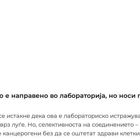
о е направено во лабораторија, но носи 
се истакне дека ова е лабораториско истражув
 врз луѓе. Но, селективноста на соединението –
канцерогени без да се оштетат здрави клетки 