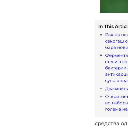
In This Articl
Рак на па
секогаш с
бара нови
Фермента
стевија с
бактерии 
антикарц
супстанца
Два моќн
Откритиет
во лабора
голема н
средства од