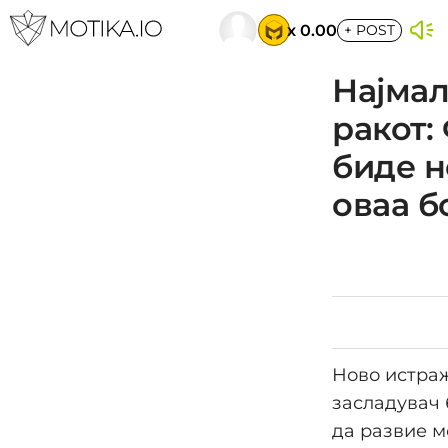
x 0.00
+
POST
Најмал
ракот:
биде н
оваа б
Ново истраж
засладувач 
да развие м