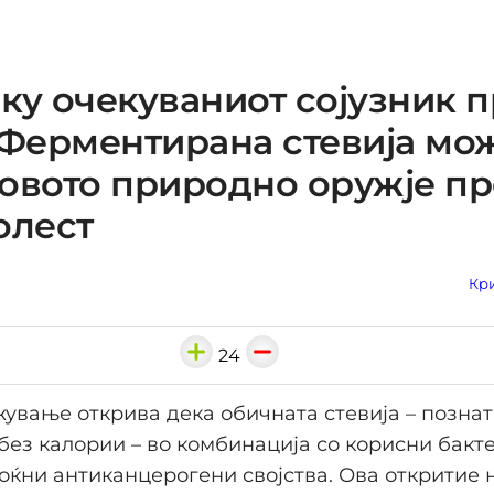
ку очекуваниот сојузник 
 Ферментирана стевија мо
овото природно оружје пр
олест
Кри
24
ување открива дека обичната стевија – позна
без калории – во комбинација со корисни бакт
оќни антиканцерогени својства. Ова откритие