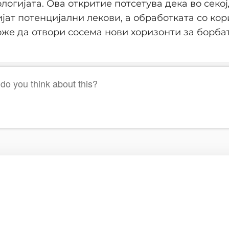
ологијата. Ова откритие потсетува дека во секо
ијат потенцијални лекови, а обработката со ко
же да отвори сосема нови хоризонти за борба