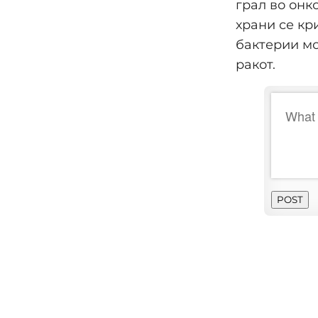
грал во онк
храни се кр
бактерии мо
ракот.
POST