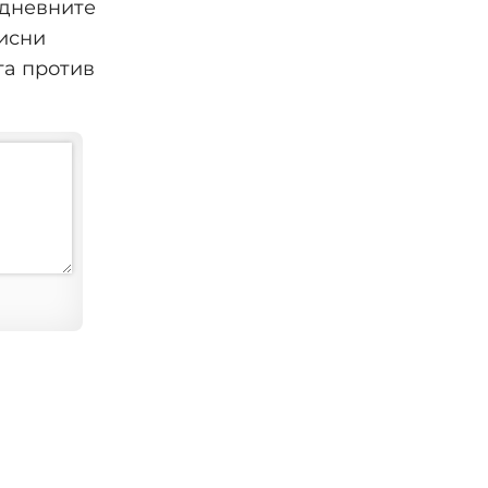
јдневните
рисни
та против