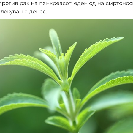
против рак на панкреасот, еден од најсмртонос
 лекување денес.