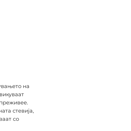
увањето на
звикуваат
 преживее.
ата стевија,
ваат со