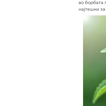
во борбата 
најтешки за