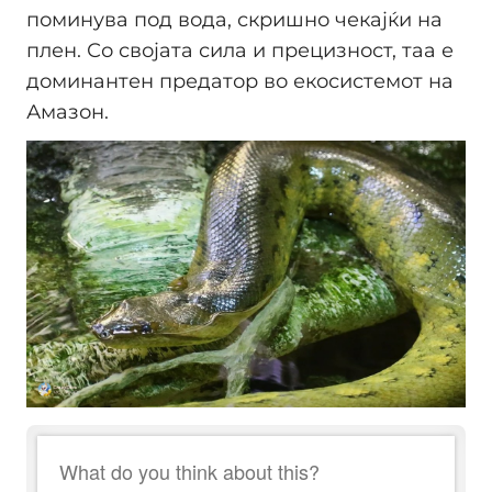
поминува под вода, скришно чекајќи на
плен. Со својата сила и прецизност, таа е
доминантен предатор во екосистемот на
Амазон.