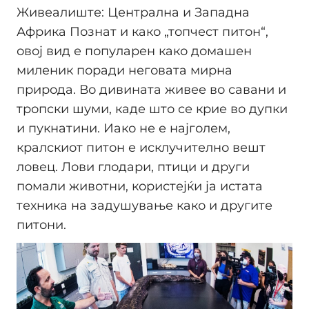
Живеалиште: Централна и Западна
Африка Познат и како „топчест питон“,
овој вид е популарен како домашен
миленик поради неговата мирна
природа. Во дивината живее во савани и
тропски шуми, каде што се крие во дупки
и пукнатини. Иако не е најголем,
кралскиот питон е исклучително вешт
ловец. Лови глодари, птици и други
помали животни, користејќи ја истата
техника на задушување како и другите
питони.