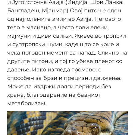
и Југоисточна Азија (Индија, Шри Ланка,
Бангладеш, Мјанмар) Овој питон е еден
од најголемите змии во Азија. Неговото
тело е масивно, а често лови елени,
мајмуни и диви свињи. Живее во тропски
и суптропски шуми, каде што се крие и
чека погоден момент за напад. Слично на
другите питони, и тој го убива пленот со
давење. Иако изгледа тромаво, е
способен за брзи и прецизни движења.
Може да издржи долги периоди без
храна, благодарение на бавниот
метаболизам.