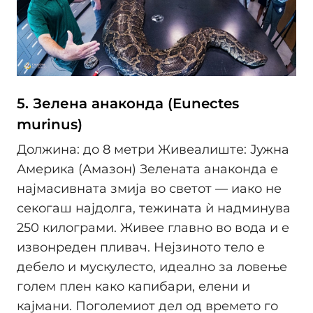
5. Зелена анаконда (Eunectes
murinus)
Должина: до 8 метри Живеалиште: Јужна
Америка (Амазон) Зелената анаконда е
најмасивната змија во светот — иако не
секогаш најдолга, тежината ѝ надминува
250 килограми. Живее главно во вода и е
извонреден пливач. Нејзиното тело е
дебело и мускулесто, идеално за ловење
голем плен како капибари, елени и
кајмани. Поголемиот дел од времето го