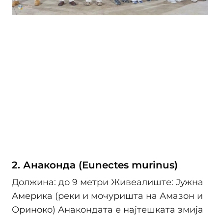
2. Анаконда (Eunectes murinus)
Должина: до 9 метри Живеалиште: Јужна
Америка (реки и мочуришта на Амазон и
Ориноко) Анакондата е најтешката змија