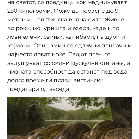
на светот, со поединци кои надминуваат
250 килограми. Може да порасне до 9
метри и е вистинска водна сила. Живее
во реки, мочуришта и езера, каде што
лови елени, свињи, капибари, па дури и
кајмани. Овие змии се одлични пливачи и
најчесто ловат ноќе. Својот плен го
задушуваат со силни мускулни стегања, а
нивната способност да останат под вода
долго време ги прави вистински
предатори од заседа.