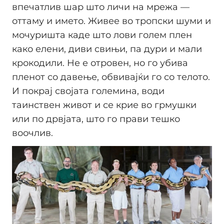
впечатлив шар што личи на мрежа —
оттаму и името. Живее во тропски шуми и
мочуришта каде што лови голем плен
како елени, диви свињи, па дури и мали
крокодили. Не е отровен, но го убива
пленот со давење, обвивајќи го со телото.
И покрај својата големина, води
таинствен живот и се крие во грмушки
или по дрвјата, што го прави тешко
воочлив.