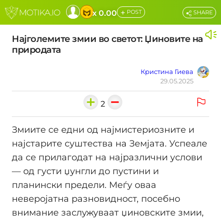
+
x 0.00
POST
SHARE
Најголемите змии во светот: Џиновите на
природата
Кристина Гиева
29.05.2025
2
Змиите се едни од најмистериозните и
најстарите суштества на Земјата. Успеале
да се прилагодат на најразлични услови
— од густи џунгли до пустини и
планински предели. Меѓу оваа
неверојатна разновидност, посебно
внимание заслужуваат џиновските змии,