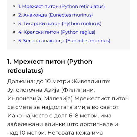
1. Мрежест питон (Python reticulatus)
2. Анаконда (Eunectes murinus)
3. Тигарски питон (Python molurus)
4. Кралски питон (Python regius)
5. Зелена анаконда (Eunectes murinus)
1. Мрежест питон (Python
reticulatus)
Должина: до 10 метри Живеалиште:
Југоисточна Азија (Филипини,
Индонезија, Малезија) Мрежестиот питон
се смета за најдолгата змија во светот.
Иако најчесто е долг 6–8 метри, има
забележани единки што достигнале и
над 10 метри. Неговата кожа има