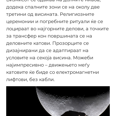
додека спалните зони се на околу две
третини од висината. Религиозните
церемонии и погребните ритуали ќе се
лоцираат во најгорните делови, а точките
за трансфер кон површината се на
деловните катови. Прозорците се
дизајнирани да се адаптираат на
условите на секоја висина. Можеби
најимпресивно – движењето меѓу
катовите ќе биде со електромагнетни
лифтови, без кабли.