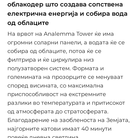
облакодер што создава сопствена
електрична енергија и собира вода
од облаците
На врвот на Analemma Tower ќе има
огромни соларни панели, а водата ќе се
собира од облаците, потоа ќе се
филтрира и ќе циркулира низ
полузатворен систем. Формата и
големината на прозорците се менуваат
според висината, со максимална
приспособливост на екстремните
разлики во температурата и притисокот
од атмосферата до стратосферата.
Благодарение на заобленоста на Земјата,
најгорните катови имаат 40 минути
повеќе дневна светлина.