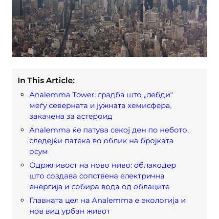
In This Article:
Analemma Tower: градба што „лебди“
меѓу северната и јужната хемисфера,
закачена за астероид
Analemma ќе патува секој ден по небото,
следејќи патека во облик на бројката
осум
Одржливост на ново ниво: облакодер
што создава сопствена електрична
енергија и собира вода од облаците
Главната цел на Analemma е екологија и
нов вид урбан живот