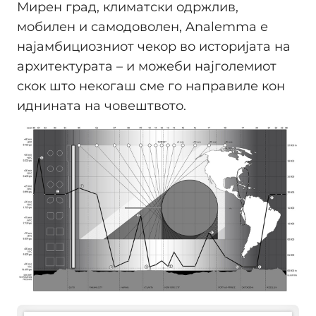
Мирен град, климатски одржлив,
мобилен и самодоволен, Analemma е
најамбициозниот чекор во историјата на
архитектурата – и можеби најголемиот
скок што некогаш сме го направиле кон
иднината на човештвото.