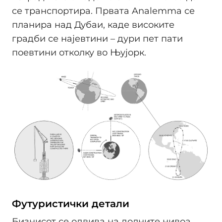
се транспортира. Првата Analemma се
планира над Дубаи, каде високите
градби се најевтини – дури пет пати
поевтини отколку во Њујорк.
Футуристички детали
Бизнисот се одвива на долните нивоа,