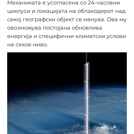
Механиката е усогласена со 24-часовни
циклуси и локацијата на облакодерот над
секој географски објект се менува. Ова му
овозможува постојана обновлива
енергија и специфични климатски услови
на секое ниво.