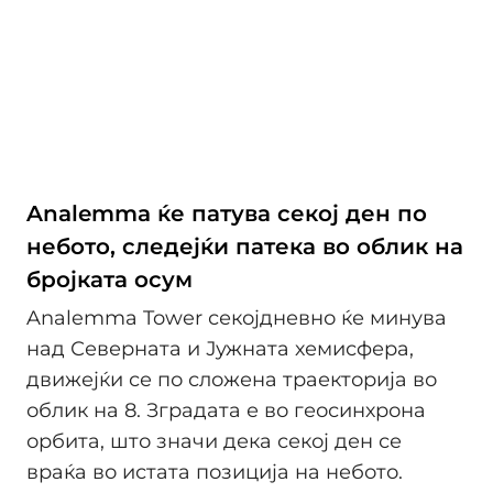
Analemma ќе патува секој ден по
небото, следејќи патека во облик на
бројката осум
Analemma Tower секојдневно ќе минува
над Северната и Јужната хемисфера,
движејќи се по сложена траекторија во
облик на 8. Зградата е во геосинхрона
орбита, што значи дека секој ден се
враќа во истата позиција на небото.