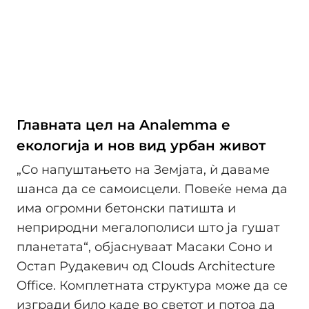
Главната цел на Analemma е
екологија и нов вид урбан живот
„Со напуштањето на Земјата, ѝ даваме
шанса да се самоисцели. Повеќе нема да
има огромни бетонски патишта и
неприродни мегалополиси што ја гушат
планетата“, објаснуваат Масаки Соно и
Остап Рудакевич од Clouds Architecture
Office. Комплетната структура може да се
изгради било каде во светот и потоа да