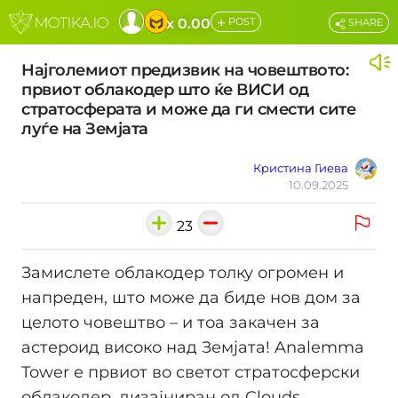
+
x 0.00
POST
SHARE
Најголемиот предизвик на човештвото:
првиот облакодер што ќе ВИСИ од
стратосферата и може да ги смести сите
луѓе на Земјата
Кристина Гиева
10.09.2025
23
Замислете облакодер толку огромен и
напреден, што може да биде нов дом за
целото човештво – и тоа закачен за
астероид високо над Земјата! Analemma
Tower е првиот во светот стратосферски
облакодер, дизајниран од Clouds