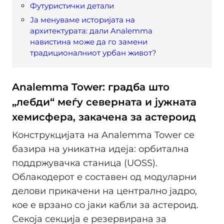
Футуристички детали
Ја менуваме историјата на
архитектурата: дали Analemma
навистина може да го замени
традиционалниот урбан живот?
Analemma Tower: градба што
„лебди“ меѓу северната и јужната
хемисфера, закачена за астероид
Конструкцијата на Analemma Tower се
базира на уникатна идеја: орбитална
поддржувачка станица (UOSS).
Облакодерот е составен од модуларни
делови прикачени на централно јадро,
кое е врзано со јаки кабли за астероид.
Секоја секција е резервирана за