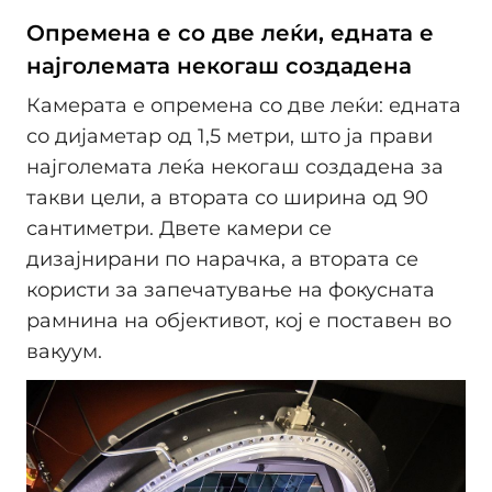
Опремена е со две леќи, едната е
најголемата некогаш создадена
Камерата е опремена со две леќи: едната
со дијаметар од 1,5 метри, што ја прави
најголемата леќа некогаш создадена за
такви цели, а втората со ширина од 90
сантиметри. Двете камери се
дизајнирани по нарачка, а втората се
користи за запечатување на фокусната
рамнина на објективот, кој е поставен во
вакуум.