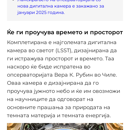
нова дигитална камера е закажано за
јануари 2025 година.
Ќе ги проучува времето и просторот
Комплетирана е најголемата дигитална
камера во светот (LSST), дизајнирана да
ги истражува просторот и времето. Таа
наскоро ќе биде испратена во
опсерваторијата Вера К. Рубин во Чиле.
Оваа камера е дизајнирана да го
проучува јужното небо и ќе им овозможи
на научниците да одговорат на
основните прашања за природата на
темната материја и темната енергија.