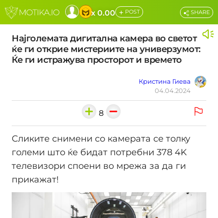
+
x 0.00
POST
SHARE
Најголемата дигитална камера во светот
ќе ги открие мистериите на универзумот:
Ќе ги истражува просторот и времето
Кристина Гиева
04.04.2024
8
Сликите снимени со камерата се толку
големи што ќе бидат потребни 378 4K
телевизори споени во мрежа за да ги
прикажат!