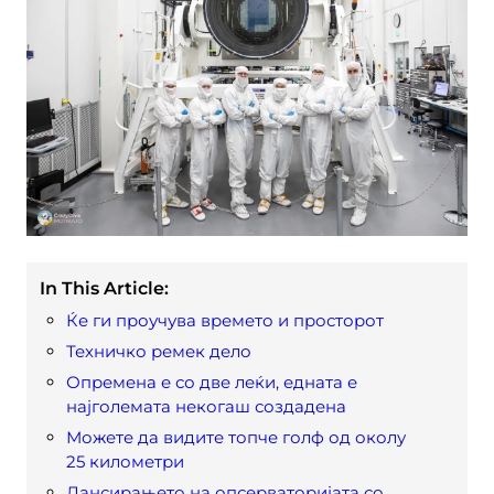
In This Article:
Ќе ги проучува времето и просторот
Техничко ремек дело
Опремена е со две леќи, едната е
најголемата некогаш создадена
Можете да видите топче голф од околу
25 километри
Лансирањето на опсерваторијата со