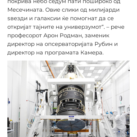
покрива небо седум пати пошироко од
Месечината. Овие слики од милијарди
ѕвезди и галаксии ќе помогнат да се
откријат тајните на универзумот“. – рече
професорот Арон Родман, заменик
директор на опсерваторијата Рубин и
директор на програмата Камера.