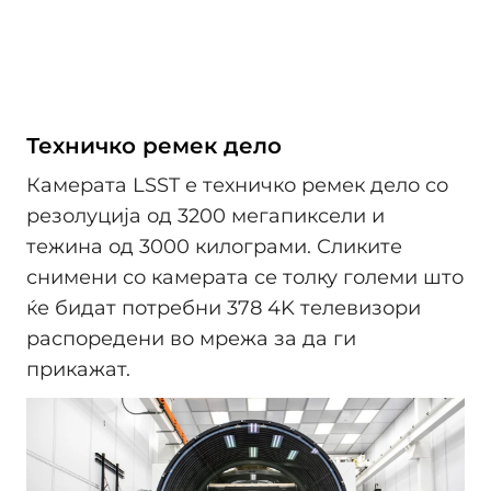
Техничко ремек дело
Камерата LSST е техничко ремек дело со
резолуција од 3200 мегапиксели и
тежина од 3000 килограми. Сликите
снимени со камерата се толку големи што
ќе бидат потребни 378 4K телевизори
распоредени во мрежа за да ги
прикажат.