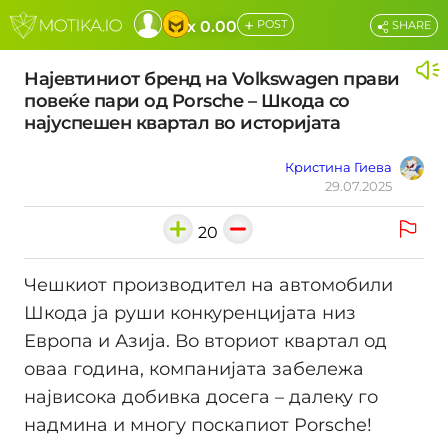
+
x 0.00
POST
SHARE
Најевтиниот бренд на Volkswagen прави
повеќе пари од Porsche – Шкода со
најуспешен квартал во историјата
Кристина Гиева
29.07.2025
20
Чешкиот производител на автомобили
Шкода ја руши конкуренцијата низ
Европа и Азија. Во вториот квартал од
оваа година, компанијата забележа
највисока добивка досега – далеку го
надмина и многу поскапиот Porsche!