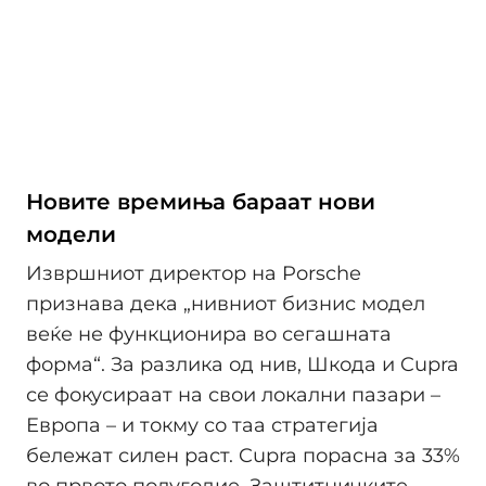
Новите времиња бараат нови
модели
Извршниот директор на Porsche
признава дека „нивниот бизнис модел
веќе не функционира во сегашната
форма“. За разлика од нив, Шкода и Cupra
се фокусираат на свои локални пазари –
Европа – и токму со таа стратегија
бележат силен раст. Cupra порасна за 33%
во првото полугодие. Заштитничките