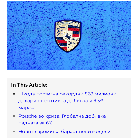
In This Article:
Шкода постигна рекордни 869 милиони
долари оперативна добивка и 9,5%
маржа
Porsche во криза: Глобална добивка
падната за 6%
Новите времиња бараат нови модели