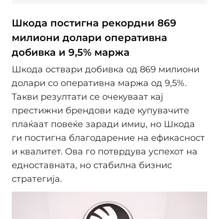
Шкода постигна рекордни 869
милиони долари оперативна
добивка и 9,5% маржа
Шкода оствари добивка од 869 милиони
долари со оперативна маржа од 9,5%.
Такви резултати се очекуваат кај
престижни брендови каде купувачите
плаќаат повеќе заради имиџ, но Шкода
ги постигна благодарение на ефикасност
и квалитет. Ова го потврдува успехот на
едноставната, но стабилна бизнис
стратегија.