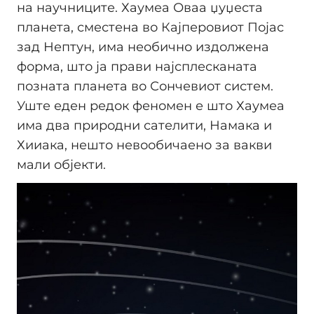
на научниците. Хаумеа Оваа џуџеста
планета, сместена во Кајперовиот Појас
зад Нептун, има необично издолжена
форма, што ја прави најсплесканата
позната планета во Сончевиот систем.
Уште еден редок феномен е што Хаумеа
има два природни сателити, Намака и
Хииака, нешто невообичаено за вакви
мали објекти.