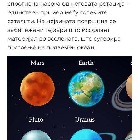
спротивна насока од неговата ротација –
единствен пример меѓу големите
сателити. На нејзината површина се
забележани гејзери што исфрлаат
материјал во вселената, што сугерира
постоење на подземен океан.