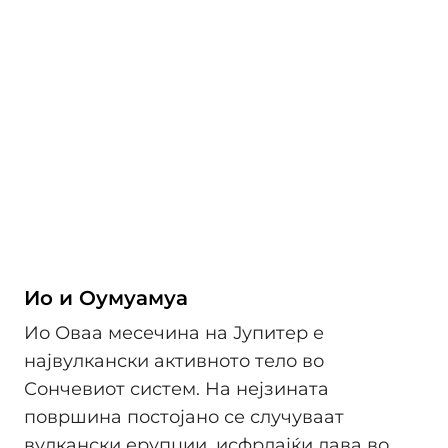
Ио и Оумуамуа
Ио Оваа месечина на Јупитер е
највулкански активното тело во
Сончевиот систем. На нејзината
површина постојано се случуваат
вулкански ерупции, исфрлајќи лава во