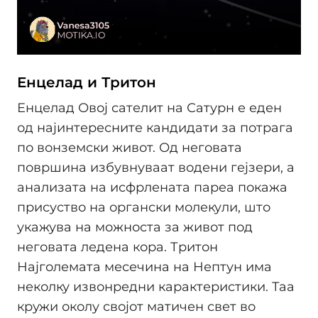
Енцелад и Тритон
Енцелад Овој сателит на Сатурн е еден
од најинтересните кандидати за потрага
по вонземски живот. Од неговата
површина избувнуваат водени гејзери, а
анализата на исфрлената пареа покажа
присуство на органски молекули, што
укажува на можноста за живот под
неговата ледена кора. Тритон
Најголемата месечина на Нептун има
неколку извонредни карактеристики. Таа
кружи околу својот матичен свет во