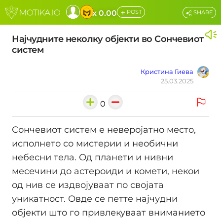
+
x 0.00
POST
SHARE
Најчудните неколку објекти во Сончевиот
систем
Кристина Гиева
25.03.2025
0
Сончевиот систем е неверојатно место,
исполнето со мистерии и необични
небесни тела. Од планети и нивни
месечини до астероиди и комети, некои
од нив се издвојуваат по својата
уникатност. Овде се петте најчудни
објекти што го привлекуваат вниманието