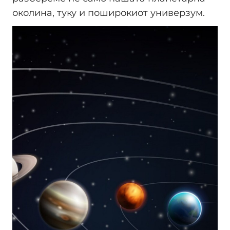
околина, туку и поширокиот универзум.