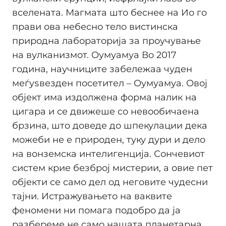
вселената. Магмата што беснее на Ио го
прави ова небесно тело вистинска
природна лабораторија за проучување
на вулканизмот. Оумуамуа Во 2017
година, научниците забележаа чуден
меѓуѕвезден посетител – Оумуамуа. Овој
објект има издолжена форма налик на
цигара и се движеше со невообичаена
брзина, што доведе до шпекулации дека
можеби не е природен, туку дури и дело
на вонземска интелигенција. Сончевиот
систем крие безброј мистерии, а овие пет
објекти се само дел од неговите чудесни
тајни. Истражувањето на ваквите
феномени ни помага подобро да ја
разбереме не само нашата планетарна