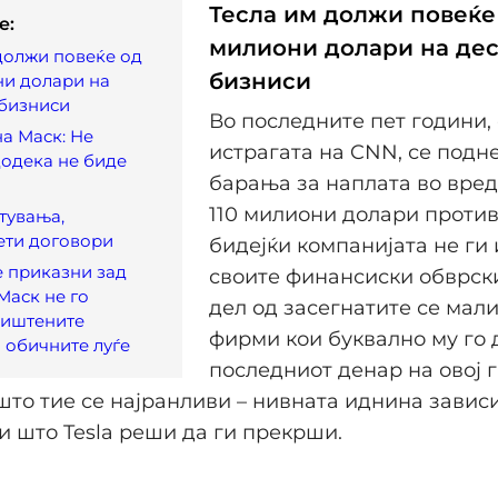
Тесла им должи повеќе
e:
милиони долари на де
должи повеќе од
бизниси
ни долари на
 бизниси
Во последните пет години,
а Маск: Не
истрагата на CNN, се подн
додека не биде
барања за наплата во вред
110 милиони долари против 
тувања,
ети договори
бидејќи компанијата не ги
 приказни зад
своите финансиски обврски
Маск не го
дел од засегнатите се мал
ништените
фирми кои буквално му го
 обичните луѓе
последниот денар на овој г
што тие се најранливи – нивната иднина завис
и што Tesla реши да ги прекрши.