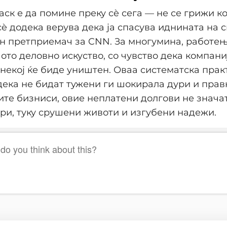
аск е да помине преку сè сега — не се грижи ко
è додека верува дека ја спасува иднината на св
н претприемач за CNN. За многумина, работење
ото деловно искуство, со чувство дека компани
некој ќе биде уништен. Оваа систематска прак
дека не бидат тужени ги шокирала дури и прав
ите бизниси, овие неплатени долгови не знача
ри, туку срушени животи и изгубени надежи.