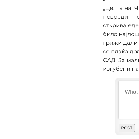
„Целта на М
повреди — с
открива еде
било најлош
грижи дали 
се плаќа до
САД. За мал
изгубени па
POST