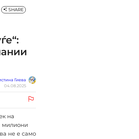
SHARE
ѓе“:
пании
стина Гиева
04.08.2025
ек на
и милиони
ва не е само