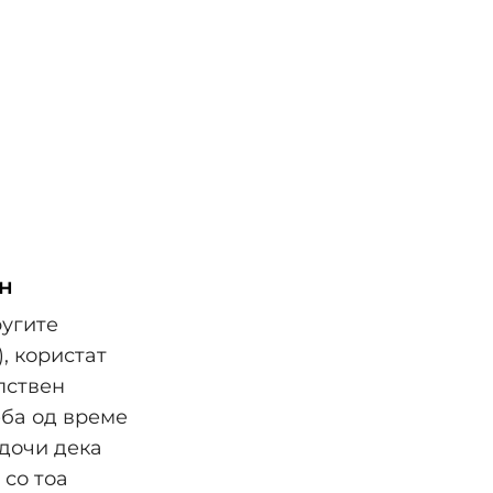
ен
ругите
, користат
пствен
еба од време
едочи дека
 со тоа