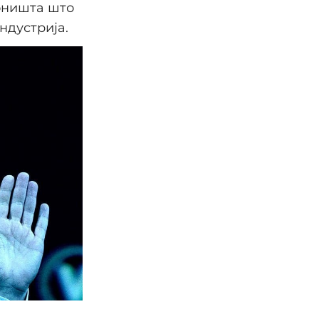
соништа што
ндустрија.