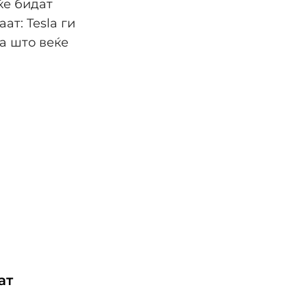
ќе бидат
ат: Tesla ги
а што веќе
ат