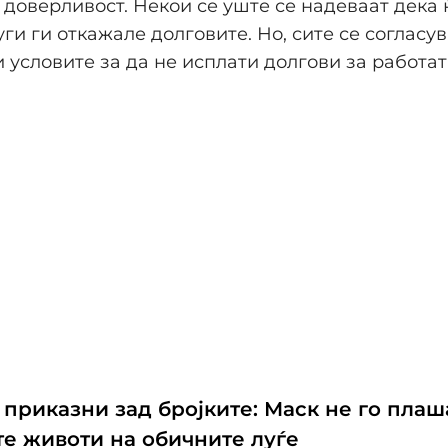
 доверливост. Некои се уште се надеваат дека 
ги ги откажале долговите. Но, сите се согласува
 условите за да не исплати долгови за работат
 приказни зад бројките: Маск не го плаш
е животи на обичните луѓе