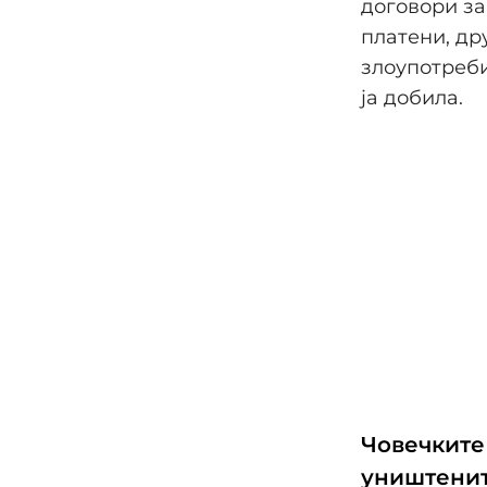
договори за
платени, дру
злоупотреби
ја добила.
Човечките
уништенит