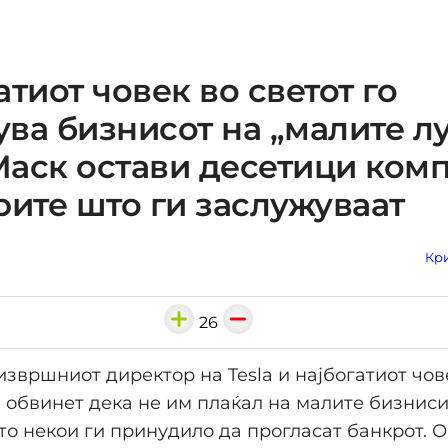
атиот човек во светот го
ва бизнисот на „малите лу
аск остави десетици ком
рите што ги заслужуваат
Кри
26
извршниот директор на Tesla и најбогатиот чов
е обвинет дека не им плаќал на малите бизнис
о некои ги принудило да прогласат банкрот. О