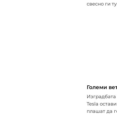
свесно ги т
Големи ве
Изградбата 
Tesla остав
плашат да г