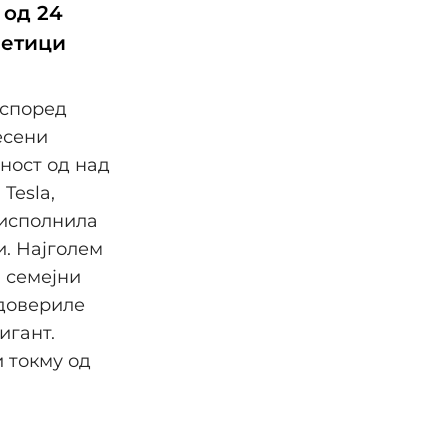
 од 24
сетици
 според
есени
ност од над
Tesla,
 исполнила
. Најголем
и семејни
 довериле
игант.
и токму од