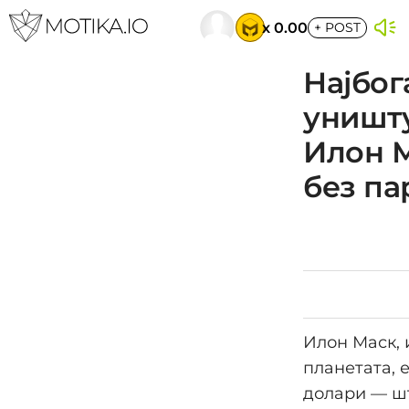
x 0.00
+
POST
Најбог
уништу
Илoн М
без па
Илон Маск, 
планетата, 
долари — шт