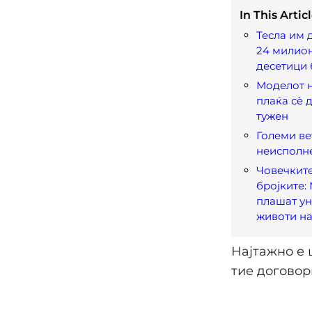
In This Articl
Тесла им 
24 милио
десетици
Моделот н
плаќа сè 
тужен
Големи ве
неисполн
Човечките
бројките: 
плашат у
животи на
Најтажно е 
тие договор