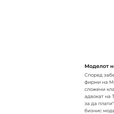
Моделот н
Според забе
фирми на Ма
сложени кла
адвокат на 
за да плати
бизнис моде