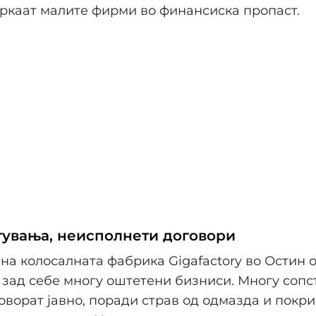
уркаат малите фирми во финансиска пропаст.
тувања, неисполнети договори
на колосалната фабрика Gigafactory во Остин 
и зад себе многу оштетени бизниси. Многу соп
оворат јавно, поради страв од одмазда и покри