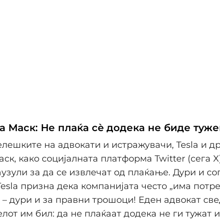
а Маск: Не плаќа сè додека не биде туж
лешките на адвокати и истражувачи, Tesla и д
ск, како социјалната платформа Twitter (сега X)
узули за да се извлечат од плаќање. Дури и со
Tesla призна дека компанијата често „има потр
" – дури и за правни трошоци! Еден адвокат св
лот им бил: да не плаќаат додека не ги тужат и