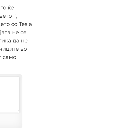
го ќе
етот",
то со Tesla
јата не се
тика да не
ниците во
т само