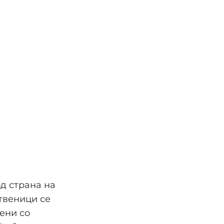
од страна на
ственици се
ени со