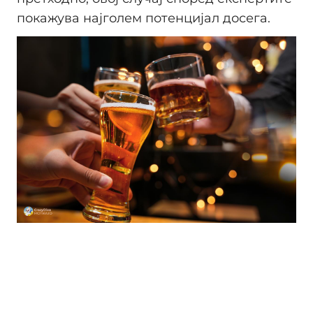
покажува најголем потенцијал досега.