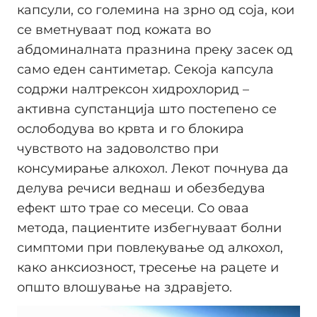
капсули, со големина на зрно од соја, кои
се вметнуваат под кожата во
абдоминалната празнина преку засек од
само еден сантиметар. Секоја капсула
содржи налтрексон хидрохлорид –
активна супстанција што постепено се
ослободува во крвта и го блокира
чувството на задоволство при
консумирање алкохол. Лекот почнува да
делува речиси веднаш и обезбедува
ефект што трае со месеци. Со оваа
метода, пациентите избегнуваат болни
симптоми при повлекување од алкохол,
како анксиозност, тресење на рацете и
општо влошување на здравјето.