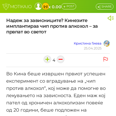
+
x 0.00
POST
SHARE
Надеж за зависниците? Кинезите
имплантираа чип против алкохол – за
првпат во светот
Кристина Гиева
25.04.2025
4
Во Кина беше извршен првиот успешен
експеримент со вградување на „чип
против алкохол“, кој може да помогне во
лекувањето на зависноста. Еден маж кој
пател од хроничен алкохолизам повеќе
од 20 години, беше подложен на