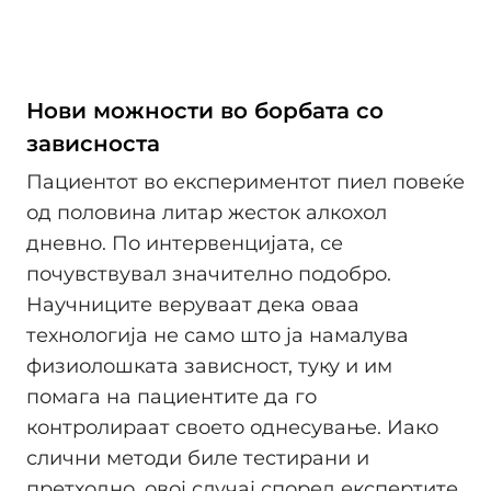
Нови можности во борбата со
зависноста
Пациентот во експериментот пиел повеќе
од половина литар жесток алкохол
дневно. По интервенцијата, се
почувствувал значително подобро.
Научниците веруваат дека оваа
технологија не само што ја намалува
физиолошката зависност, туку и им
помага на пациентите да го
контролираат своето однесување. Иако
слични методи биле тестирани и
претходно, овој случај според експертите