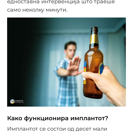
едноставна интервенција што траеше
само неколку минути.
Како функционира имплантот?
Имплантот се состои од десет мали