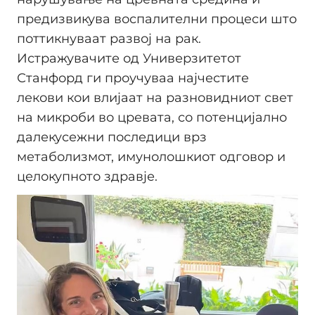
предизвикува воспалителни процеси што
поттикнуваат развој на рак.
Истражувачите од Универзитетот
Станфорд ги проучуваа најчестите
лекови кои влијаат на разновидниот свет
на микроби во цревата, со потенцијално
далекусежни последици врз
метаболизмот, имунолошкиот одговор и
целокупното здравје.