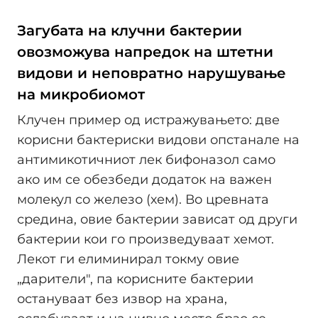
Загубата на клучни бактерии
овозможува напредок на штетни
видови и неповратно нарушување
на микробиомот
Клучен пример од истражувањето: две
корисни бактериски видови опстанале на
антимикотичниот лек бифоназол само
ако им се обезбеди додаток на важен
молекул со железо (хем). Во цревната
средина, овие бактерии зависат од други
бактерии кои го произведуваат хемот.
Лекот ги елиминирал токму овие
„дарители", па корисните бактерии
остануваат без извор на храна,