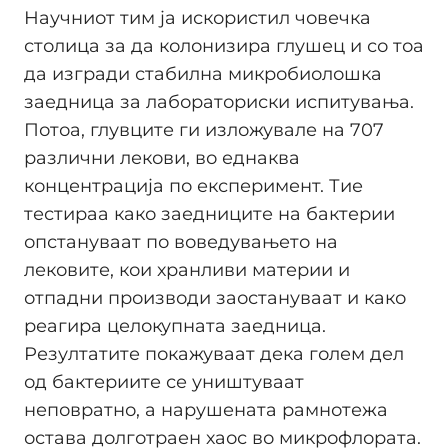
Научниот тим ја искористил човечка
столица за да колонизира глушец и со тоа
да изгради стабилна микробиолошка
заедница за лабораториски испитувања.
Потоа, глувците ги изложувале на 707
различни лекови, во еднаква
концентрација по експеримент. Тие
тестираа како заедниците на бактерии
опстануваат по воведувањето на
лековите, кои хранливи материи и
отпадни производи заостануваат и како
реагира целокупната заедница.
Резултатите покажуваат дека голем дел
од бактериите се уништуваат
неповратно, а нарушената рамнотежа
остава долготраен хаос во микрофлората.