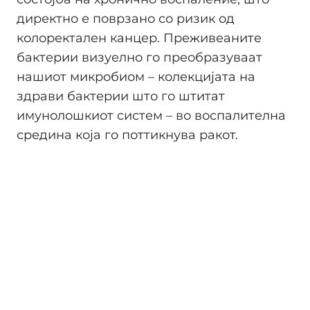
директно е поврзано со ризик од
колоректален канцер. Преживеаните
бактерии визуелно го преобразуваат
нашиот микробиом – колекцијата на
здрави бактерии што го штитат
имунолошкиот систем – во воспалителна
средина која го поттикнува ракот.