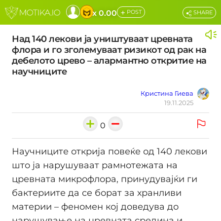
+
x 0.00
POST
SHARE
Над 140 лекови ја уништуваат цревната
флора и го зголемуваат ризикот од рак на
дебелото црево – алармантно откритие на
научниците
Кристина Гиева
19.11.2025
0
Научниците открија повеќе од 140 лекови
што ја нарушуваат рамнотежата на
цревната микрофлора, принудувајќи ги
бактериите да се борат за хранливи
материи – феномен кој доведува до
нарушување на цревната средина и