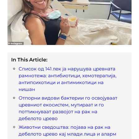
In This Article:
Список од 141 лек ја нарушува цревната
рамнотежа: антибиотици, хемотерапија,
антипсихотици и антимикотици на
нишан
Отпорни видови бактерии го освојуваат
цревниот екосистем, мутираат и го
поттикнуваат развојот на рак на
дебелото црево
Животни сведоштва: појава на рак на
дебелото црево кај млади лица и аларм