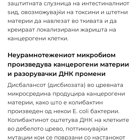
заштитната слузница на интестиналниот
ѕид, овозможувајќи на токсини и штетни
материи да навлезат во ткивата и да
креираат локализирани жаришта на
канцерогени клетки.
Неурамнотежениот микробиом
произведува канцерогени материи
и разорувачки ДНК промени
Дисбалансот (дисбиозата) во цревната
микросредина продуцира канцерогени
материи, како што е колибактин
произведен од некои E. coli бактерии.
Колибактинот оштетува ДНК на клетките
во дебелото црево, поттикнувајќи
мутации кои се поврзани со настанокот