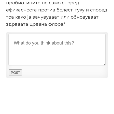
пробиотиците не само според
ефикасноста против болест, туку и според
тоа како ја зачувуваат или обновуваат
здравата цревна флора.'
POST