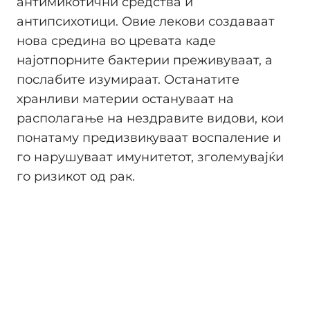
антимикотични средства и
антипсихотици. Овие лекови создаваат
нова средина во цревата каде
најотпорните бактерии преживуваат, а
послабите изумираат. Останатите
хранливи материи остануваат на
располагање на нездравите видови, кои
понатаму предизвикуваат воспаление и
го нарушуваат имунитетот, зголемувајќи
го ризикот од рак.