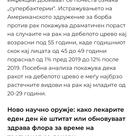
инфекции добиваат сѐ почеста ознака
„супербактерии“. Истражувањето на
Американското здружение за борба
против рак покажува драматичен пораст
на случаите на рак на дебелото црево кај
возрасни под 55 години, каде годишниот
скок кај лицата од 45 до 49 години
пораснал од 1% пред 2019 до 12% после
2019. Посебна анализа покажува дека
ракот на дебелото црево е меѓу најбрзо
растечките видови на рак кај младите од
20-29 години.
Ново научно оружје: како лекарите
еден ден ќе штитат или обновуваат
здрава флора за време на