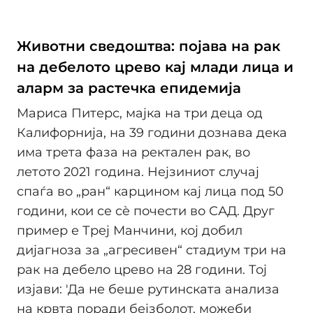
Животни сведоштва: појава на рак
на дебелото црево кај млади лица и
аларм за растечка епидемија
Мариса Питерс, мајка на три деца од
Калифорнија, на 39 години дознава дека
има трета фаза на ректален рак, во
летото 2021 година. Нејзиниот случај
спаѓа во „ран“ карцином кај лица под 50
години, кои се сè почести во САД. Друг
пример е Треј Манчини, кој добил
дијагноза за „агресивен“ стадиум три на
рак на дебело црево на 28 години. Тој
изјави: 'Да не беше рутинската анализа
на крвта поради бејзболот, можеби