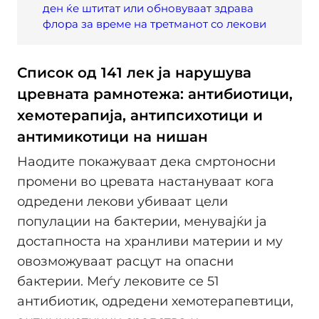
ден ќе штитат или обновуваат здрава
флора за време на третманот со лекови
Список од 141 лек ја нарушува
цревната рамнотежа: антибиотици,
хемотерапија, антипсихотици и
антимикотици на нишан
Наодите покажуваат дека смртоносни
промени во цревата настануваат кога
одредени лекови убиваат цели
популации на бактерии, менувајќи ја
достапноста на хранливи материи и му
овозможуваат расцут на опасни
бактерии. Меѓу лековите се 51
антибиотик, одредени хемотерапевтици,