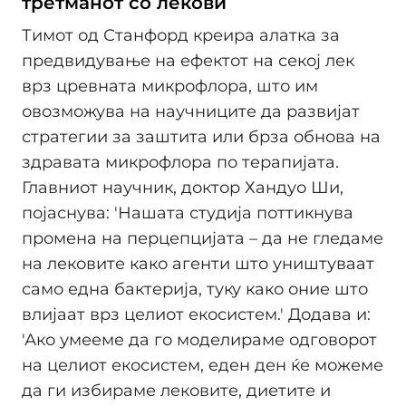
третманот со лекови
Тимот од Станфорд креира алатка за
предвидување на ефектот на секој лек
врз цревната микрофлора, што им
овозможува на научниците да развијат
стратегии за заштита или брза обнова на
здравата микрофлора по терапијата.
Главниот научник, доктор Хандуо Ши,
појаснува: 'Нашата студија поттикнува
промена на перцепцијата – да не гледаме
на лековите како агенти што уништуваат
само една бактерија, туку како оние што
влијаат врз целиот екосистем.' Додава и:
'Ако умееме да го моделираме одговорот
на целиот екосистем, еден ден ќе можеме
да ги избираме лековите, диетите и