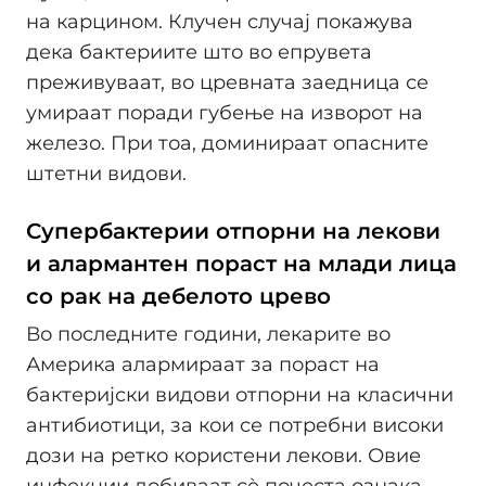
на карцином. Клучен случај покажува
дека бактериите што во епрувета
преживуваат, во цревната заедница се
умираат поради губење на изворот на
железо. При тоа, доминираат опасните
штетни видови.
Супербактерии отпорни на лекови
и алармантен пораст на млади лица
со рак на дебелото црево
Во последните години, лекарите во
Америка алармираат за пораст на
бактеријски видови отпорни на класични
антибиотици, за кои се потребни високи
дози на ретко користени лекови. Овие