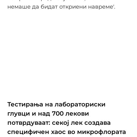
немаше да бидат откриени навреме'.
Тестирања на лабораториски
глувци и над 700 лекови
потврдуваат: секој лек создава
специфичен хаос во микрофлората