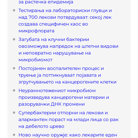
за растечка епидемија
Тестирања на лабораториски глувци и
над 700 лекови потврдуваат: секој лек
создава специфичен хаос во
микрофлората
Загубата на клучни бактерии
овозможува напредок на штетни видови
и неповратно нарушување на
микробиомот
Постојанен воспалителен процес и
труење ја поттикнуваат појавата и
згрутчувањето на канцерогените клетки
Неурамнотежениот микробиом
произведува канцерогени материи и
разорувачки ДНК промени
Супербактерии отпорни на лекови и
алармантен пораст на млади лица со рак
на дебелото црево
Ново научно оружје: како лекарите еден