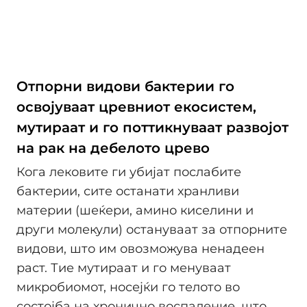
Отпорни видови бактерии го
освојуваат цревниот екосистем,
мутираат и го поттикнуваат развојот
на рак на дебелото црево
Кога лековите ги убијат послабите
бактерии, сите останати хранливи
материи (шеќери, амино киселини и
други молекули) остануваат за отпорните
видови, што им овозможува ненадеен
раст. Тие мутираат и го менуваат
микробиомот, носејќи го телото во
состојба на хронично воспаление, што