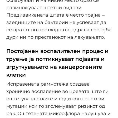
ослабуваат и на нивно место брзо се
размножуваат штетни видови.
Предизвиканата штета е често трајна –
заедниците на бактерии не успеваат да
се вратат во претходната, здрава состојба
дури ни по престанокот на лекувањето.
Постојанен воспалителен процес и
труење ја поттикнуваат појавата и
згрутчувањето на канцерогените
клетки
Исправената рамнотежа создава
хронично воспаление во цревата, што ги
оштетува клетките и води кон генетски
мутации кои го зголемуваат ризикот од
рак. Оштетената микрофлора нарушува и