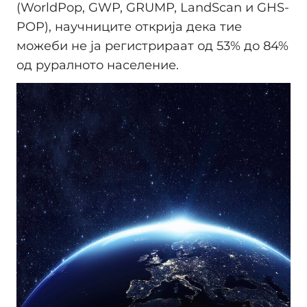
(WorldPop, GWP, GRUMP, LandScan и GHS-
POP), научниците открија дека тие
можеби не ја регистрираат од 53% до 84%
од руралното население.