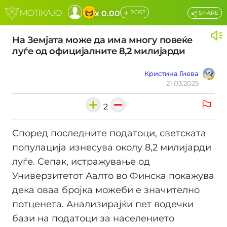
+
x 0.00
POST
SHARE
На Земјата може да има многу повеќе
луѓе од официјалните 8,2 милијарди
Кристина Гиева
21.03.2025
2
Според последните податоци, светската
популација изнесува околу 8,2 милијарди
луѓе. Сепак, истражување од
Универзитетот Аалто во Финска покажува
дека оваа бројка можеби е значително
потценета. Анализирајќи пет водечки
бази на податоци за населението