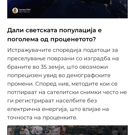
Дали светската популација е
поголема од проценетото?
Истражувачите споредија податоци за
преселување поврзани со изградба на
браните во 35 земји, што овозможи
попрецизен увид во демографските
промени. Според нив, методите кои се
потпираат на сателитски снимки често не
ги регистрираат населбите без
електрична енергија, што влијае на
точноста на проценките.