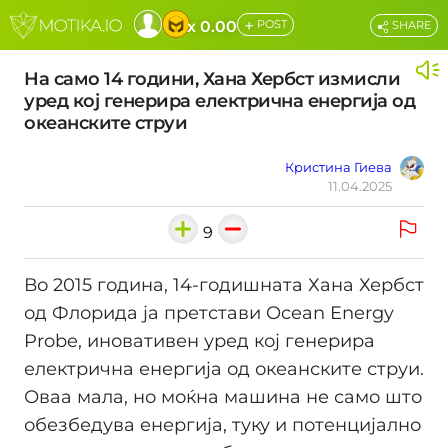
+
x 0.00
POST
SHARE
На само 14 години, Хана Хербст измисли
уред кој генерира електрична енергија од
океанските струи
Кристина Гиева
11.04.2025
9
Во 2015 година, 14-годишната Хана Хербст
од Флорида ја претстави Ocean Energy
Probe, иновативен уред кој генерира
електрична енергија од океанските струи.
Оваа мала, но моќна машина не само што
обезбедува енергија, туку и потенцијално