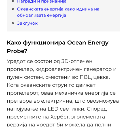
Награди и признанија
Океанската енергија како иднина на
обновливата енергија
Заклучок
Како функционира Ocean Energy
Probe?
Уредот се состои од 3D-отпечен
пропелер, хидроелектричен генератор и
пулен систем, сместени во ПВЦ цевка.
Кога океанските струи го движат
пропелерот, оваа механичка енергија се
претвора во електрична, што овозможува
напојување на LED светилки. Според
пресметките на Хербст, зголемената
верзија на уредот би можела да полни