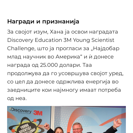
Награди и признанија
За својот изум, Хана ја освои наградата
Discovery Education 3M Young Scientist
Challenge, што ја прогласи за „Најдобар
млад научник во Америка“ и ѝ донесе
награда од 25.000 долари. Таа
продолжува да го усовршува својот уред,
со цел да донесе одржлива енергија во
заедниците кои најмногу имаат потреба
од неа.