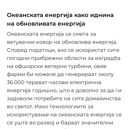
Океанската енергија како иднина
на обновливата енергија
Океанската енергија се смета за
ветувачки извор на обновлива енергија.
Според податоци, ако се искористат сите
погодни прибрежни области за изградба
на офшорски ветерни турбини, овие
фарми би можеле да генерираат околу
36.000 терават-часови електрична
енергија годишно, што е доволно за да ги
задоволи потребите на сите домаќинства
во светот. Иако технологиите за
искористување на океанската енергија се
сè уште во развој и бараат значителни