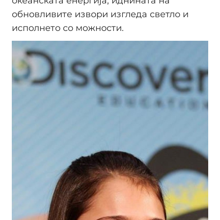
океанската енергија, иднината на
обновливите извори изгледа светло и
исполнето со можности.