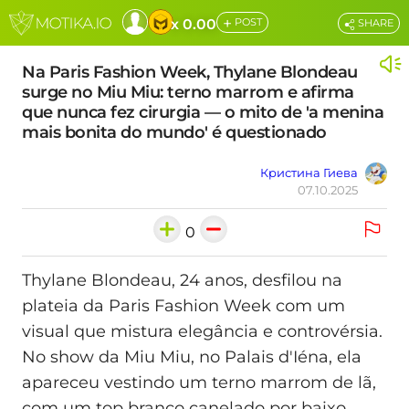
+
x 0.00
POST
SHARE
Na Paris Fashion Week, Thylane Blondeau
surge no Miu Miu: terno marrom e afirma
que nunca fez cirurgia — o mito de 'a menina
mais bonita do mundo' é questionado
Кристина Гиева
07.10.2025
0
Thylane Blondeau, 24 anos, desfilou na
plateia da Paris Fashion Week com um
visual que mistura elegância e controvérsia.
No show da Miu Miu, no Palais d'Iéna, ela
apareceu vestindo um terno marrom de lã,
com um top branco canelado por baixo,