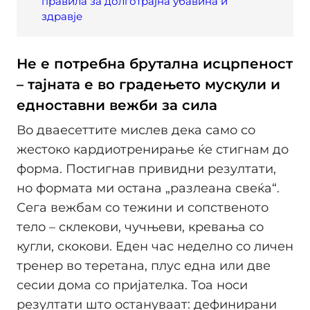
правила за долготрајна убавина и
здравје
Не е потребна брутална исцрпеност
– тајната е во градењето мускули и
едноставни вежби за сила
Во дваесеттите мислев дека само со
жестоко кардиотренирање ќе стигнам до
форма. Постигнав привидни резултати,
но формата ми остана „разлеана свеќа“.
Сега вежбам со тежини и сопственото
тело – склекови, чучњеви, кревања со
кугли, скокови. Еден час неделно со личен
тренер во теретана, плус една или две
сесии дома со пријателка. Тоа носи
резултати што остануваат: дефинирани