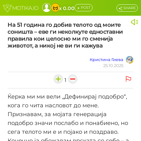
+
x 0.00
POST
SHARE
На 51 година го добив телото од моите
соништа – еве ги неколкуте едноставни
правила кои целосно ми го сменија
животот, а никој не ви ги кажува
Кристина Гиева
25.10.2025
1
Ќеркa ми ми вели „Дефинирај подобро“,
кога го чита насловот до мене.
Признавам, за мојата генерација
подобро значи послабо и понабиено, но
сега телото ми е и појако и поздраво.
Конечно ја обожавам врската со себе – а