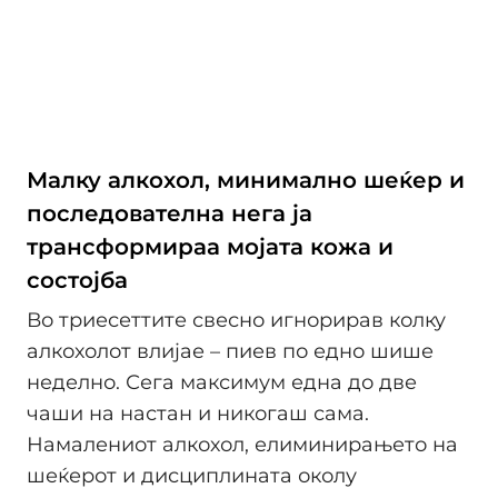
Малку алкохол, минимално шеќер и
последователна нега ја
трансформираа мојата кожа и
состојба
Во триесеттите свесно игнорирав колку
алкохолот влијае – пиев по едно шише
неделно. Сега максимум една до две
чаши на настан и никогаш сама.
Намалениот алкохол, елиминирањето на
шеќерот и дисциплината околу