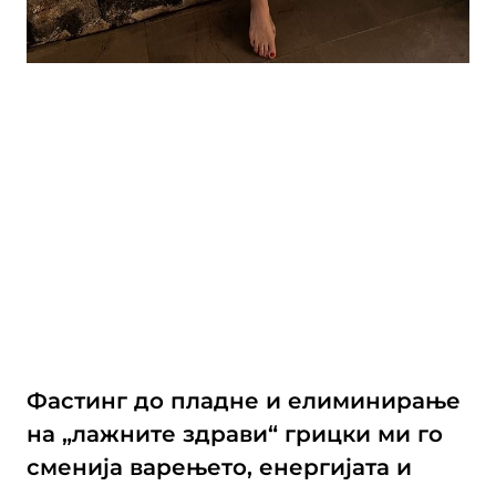
Фастинг до пладне и елиминирање
на „лажните здрави“ грицки ми го
сменија варењето, енергијата и