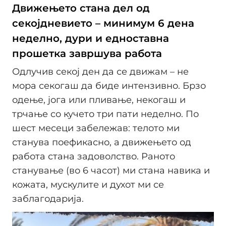
Движењето стана дел од
секојдневието – минимум 6 дена
неделно, дури и едноставна
прошетка завршува работа
Одлучив секој ден да се движам – не
мора секогаш да биде интензивно. Брзо
одење, јога или пливање, некогаш и
трчање со кучето три пати неделно. По
шест месеци забележав: телото ми
станува поефикасно, а движењето од
работа стана задоволство. Раното
станување (во 6 часот) ми стана навика и
кожата, мускулите и духот ми се
заблагодарија.