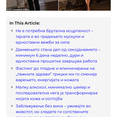
In This Article:
Не е потребна брутална исцрпеност –
тајната е во градењето мускули и
едноставни вежби за сила
Движењето стана дел од секојдневието –
минимум 6 дена неделно, дури и
едноставна прошетка завршува работа
Фастинг до пладне и елиминирање на
„лажните здрави“ грицки ми го сменија
варењето, енергијата и кожата
Малку алкохол, минимално шеќер и
последователна нега ја трансформираа
мојата кожа и состојба
Заблажување без вина – уживајте во
животот, но следете ги сопствените