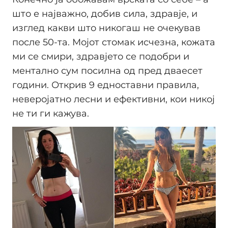
што е најважно, добив сила, здравје, и
изглед какви што никогаш не очекував
после 50-та. Мојот стомак исчезна, кожата
ми се смири, здрaвјето се подобри и
ментално сум посилна од пред дваесет
години. Открив 9 едноставни правила,
неверојатно лесни и ефективни, кои никој
не ти ги кажува.