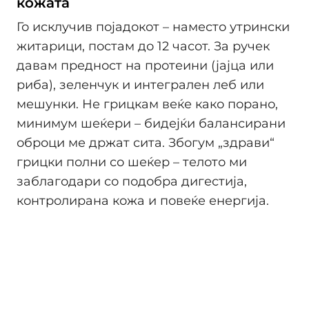
кожата
Го исклучив појадокот – наместо утрински
житарици, постам до 12 часот. За ручек
давам предност на протеини (јајца или
риба), зеленчук и интегрален леб или
мешунки. Не грицкам веќе како порано,
минимум шеќери – бидејќи балансирани
оброци ме држат сита. Збогум „здрави“
грицки полни со шеќер – телото ми
заблагодари со подобра дигестија,
контролирана кожа и повеќе енергија.