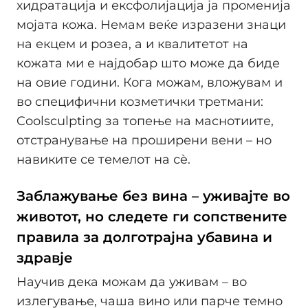
хидратација и ексфолијација ја променија
мојата кожа. Немам веќе изразени знаци
на екцем и розеа, а и квалитетот на
кожата ми е најдобар што може да биде
на овие години. Кога можам, вложувам и
во специфични козметички третмани:
Coolsculpting за топење на маснотиите,
отстранување на проширени вени – но
навиките се темелот на сè.
Заблажување без вина – уживајте во
животот, но следете ги сопствените
правила за долготрајна убавина и
здравје
Научив дека можам да уживам – во
излегување, чаша вино или парче темно