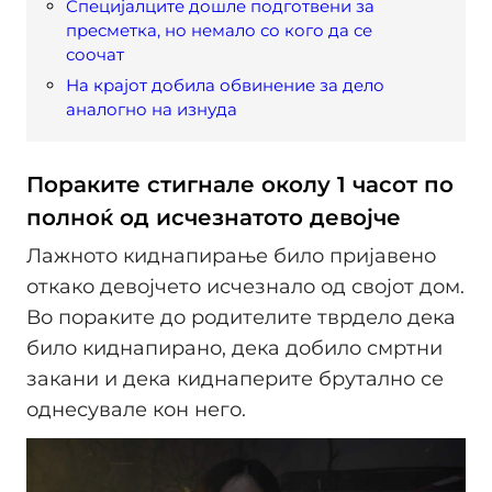
Специjалците дошле подготвени за
пресметка, но немало со кого да се
соочат
На краjот добила обвинение за дело
аналогно на изнуда
Пораките стигнале околу 1 часот по
полноќ од исчезнатото девојче
Лажното киднапирање било пријавено
откако девојчето исчезнало од својот дом.
Во пораките до родителите тврдело дека
било киднапирано, дека добило смртни
закани и дека киднаперите брутално се
однесувале кон него.