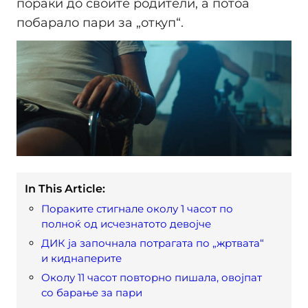
пораки до своите родители, а потоа
побарало пари за „откуп“.
In This Article:
Пораките стигнале околу 1 часот по
полноќ од исчезнатото девојче
ДИК ја започнала потрагата по „жртвата“
и киднаперите
Околу 11 часот повторно пишала, овоjпат
со барање за пари