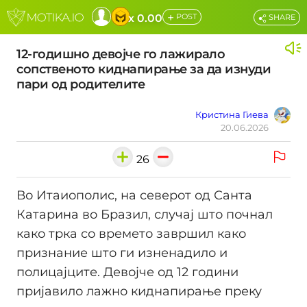
+
x 0.00
POST
SHARE
12-годишно девојче го лажирало
сопственото киднапирање за да изнуди
пари од родителите
Кристина Гиева
20.06.2026
26
Во Итаиополис, на северот од Санта
Катарина во Бразил, случај што почнал
како трка со времето завршил како
признание што ги изненадило и
полицајците. Девојче од 12 години
пријавило лажно киднапирање преку