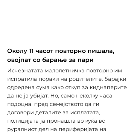
Околу 11 часот повторно пишала,
овоjпат со барање за пари
Исчезнатата малолетничка повторно им
испратила пораки на родителите, бараjки
одредена сума како откуп за киднаперите
да не ја убиjат. Но, само неколку часа
подоцна, пред семеjството да ги
договори деталите за исплатата,
полицијата ја пронашла во куќа во
руралниот дел на перифериjата на