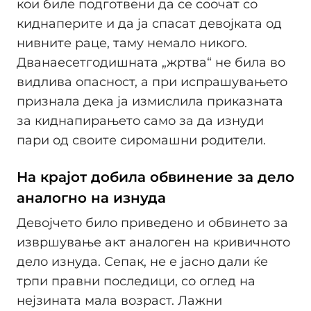
кои биле подготвени да се соочат со
киднаперите и да ја спасат девоjката од
нивните раце, таму немало никого.
Дванаесетгодишната „жртва“ не била во
видлива опасност, а при испрашувањето
признала дека ја измислила приказната
за киднапирањето само за да изнуди
пари од своите сиромашни родители.
На краjот добила обвинение за дело
аналогно на изнуда
Девоjчето било приведено и обвинето за
извршување акт аналоген на кривичното
дело изнуда. Сепак, не е jасно дали ќе
трпи правни последици, со оглед на
неjзината мала возраст. Лажни