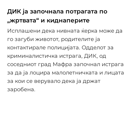
ДИК ја започнала потрагата по
„жртвата“ и киднаперите
Исплашени дека нивната ќерка може да
го загуби животот, родителите ја
контактирале полицијата. Одделот за
криминалистичка истрага, ДИК, од
соседниот град Мафра започнал истрага
за да ја лоцира малолетничката и лицата
за кои се верувало дека ја држат
заробена.