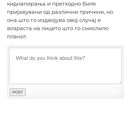
киднапирања и претходно биле
приjавувани од различни причини, но
она што го издвоjува овоj случаj е
возраста на лицето што го смислило
планот.
POST