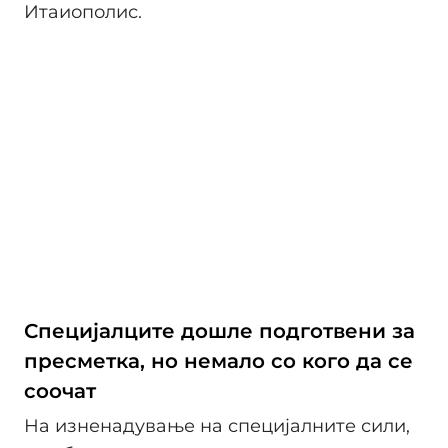
Итаиополис.
Специjалците дошле подготвени за
пресметка, но немало со кого да се
соочат
На изненадување на специjалните сили,