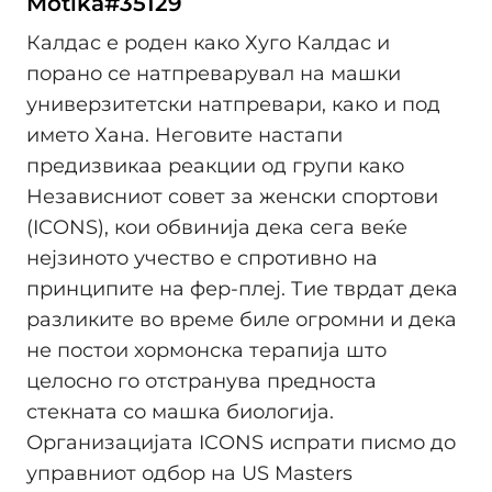
Motika#35129
Калдас е роден како Хуго Калдас и
порано се натпреварувал на машки
универзитетски натпревари, како и под
името Хана. Неговите настапи
предизвикаа реакции од групи како
Независниот совет за женски спортови
(ICONS), кои обвинија дека сега веќе
нејзиното учество е спротивно на
принципите на фер-плеј. Тие тврдат дека
разликите во време биле огромни и дека
не постои хормонска терапија што
целосно го отстранува предноста
стекната со машка биологија.
Организацијата ICONS испрати писмо до
управниот одбор на US Masters