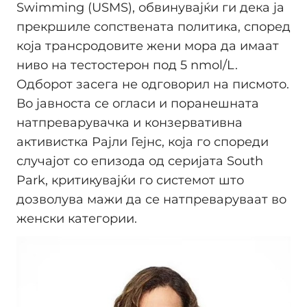
Swimming (USMS), обвинувајќи ги дека ја
прекршиле сопствената политика, според
која трансродовите жени мора да имаат
ниво на тестостерон под 5 nmol/L.
Одборот засега не одговорил на писмото.
Во јавноста се огласи и поранешната
натпреварувачка и конзервативна
активистка Рајли Гејнс, која го спореди
случајот со епизода од серијата South
Park, критикувајќи го системот што
дозволува мажи да се натпреваруваат во
женски категории.