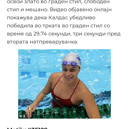
освои злато во граден стил, слободен
стил и мешано. Видео објавено онлајн
покажува дека Калдас убедливо
победила во трката во граден стил со
време од 29.74 секунди, три секунди пред
втората натпреварувачка.