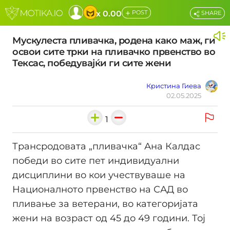
+
x 0.00
POST
SHARE
Мускулеста пливачка, родена како маж, ги
освои сите трки на пливачко првенство во
Тексас, победувајќи ги сите жени
Кристина Гиева
02.05.2025
1
Трансродовата „пливачка“ Ана Калдас
победи во сите пет индивидуални
дисциплини во кои учествуваше на
Националното првенство на САД во
пливање за ветерани, во категоријата
жени на возраст од 45 до 49 години. Тој