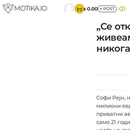
x 0.00
+
POST
„Се от
живеам
никога
Софи Рејн, 
милиони евр
приватни ав
само 21 годи