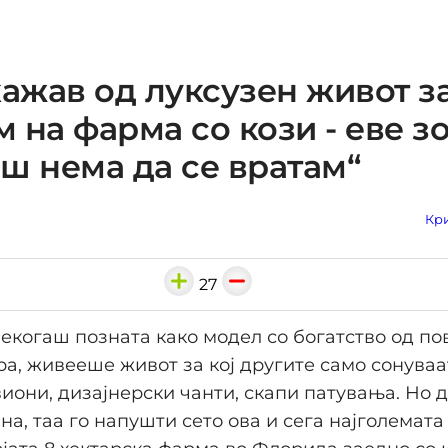
кажав од луксузен живот з
 на фарма со кози - еве з
ш нема да се вратам“
Кри
27
некогаш позната како модел со богатство од по
а, живееше живот за кој другите само сонуваа
иони, дизајнерски чанти, скапи патувања. Но д
на, таа го напушти сето ова и сега најголемата 