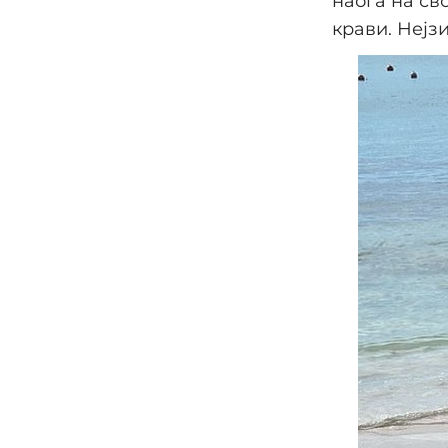
наоѓа на св
крави. Нејз