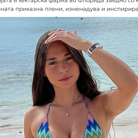
ојата 8 хектарска фарма во Флорида заедно со 
ината приказна плени, изненадува и инспирира