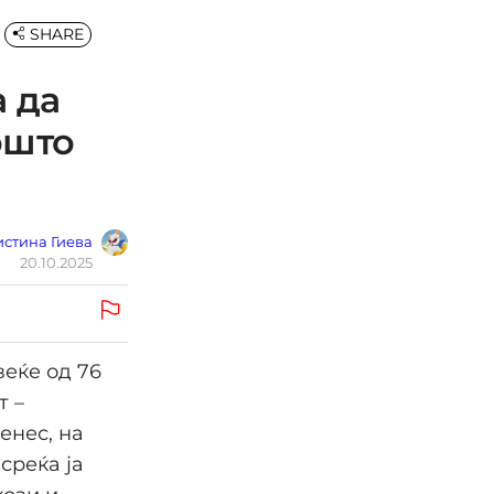
SHARE
а да
ошто
стина Гиева
20.10.2025
веќе од 76
т –
енес, на
среќа ја