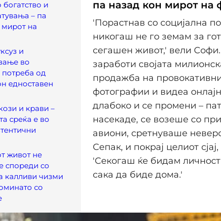
па назад кон мирот на
 богатство и
атувања – па
'Порастнав со социјална п
 мирот на
никогаш не го земам за гот
сегашен живот,' вели Софи. 
ксуз и
вање во
заработи својата милионск
и потреба од
продажба на провокативн
он едноставен
фотографии и видеа онлајн
длабоко и се промени – па
кози и крави –
насекаде, се возеше со пр
та среќа е во
втентични
авиони, сретнуваше неверо
Сепак, и покрај целиот сјај
т живот не
'Секогаш ќе бидам личност
е спореди со
сака да биде дома.'
а калливи чизми
оминато со
е