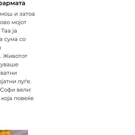
 фармата
омош и затоа
ово мојот
Таа ја
а сума со
и
. Животот
туваше
иватни
јатни луѓе.
, Софи вели:
 која повеќе