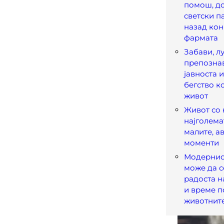
помош, до
светски п
назад кон
фармата
Забави, лу
препозна
јавноста 
бегство к
живот
Живот со 
најголема
малите, а
моменти
Модернио
може да с
радоста н
и време п
животнит