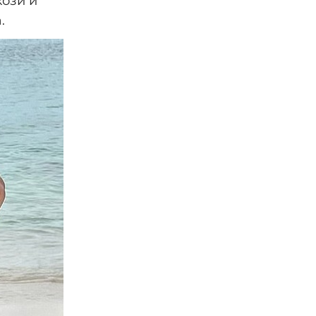
кози и
.