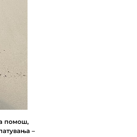
а помош,
 патувања –