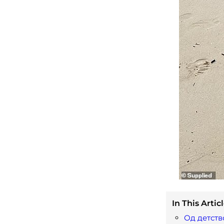
In This Articl
Од детств