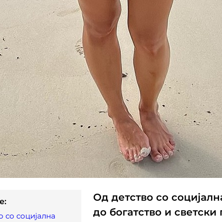
Од детство со социјалн
e:
до богатство и светски
о со социјална