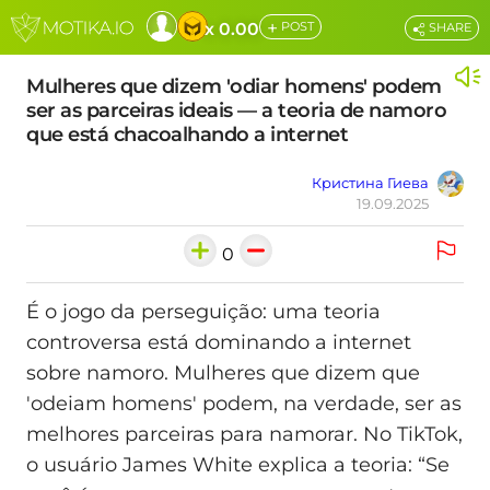
+
x 0.00
POST
SHARE
Mulheres que dizem 'odiar homens' podem
ser as parceiras ideais — a teoria de namoro
que está chacoalhando a internet
Кристина Гиева
19.09.2025
0
É o jogo da perseguição: uma teoria
controversa está dominando a internet
sobre namoro. Mulheres que dizem que
'odeiam homens' podem, na verdade, ser as
melhores parceiras para namorar. No TikTok,
o usuário James White explica a teoria: “Se