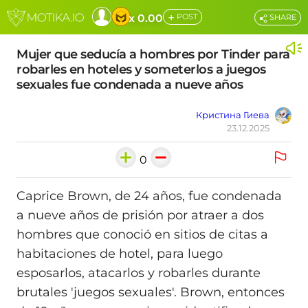
+
x 0.00
POST
SHARE
Mujer que seducía a hombres por Tinder para
robarles en hoteles y someterlos a juegos
sexuales fue condenada a nueve años
Кристина Гиева
23.12.2025
0
Caprice Brown, de 24 años, fue condenada
a nueve años de prisión por atraer a dos
hombres que conoció en sitios de citas a
habitaciones de hotel, para luego
esposarlos, atacarlos y robarles durante
brutales 'juegos sexuales'. Brown, entonces