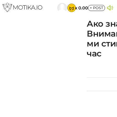
x 0.00
+
POST
Ако зн
Внимав
ми сти
час