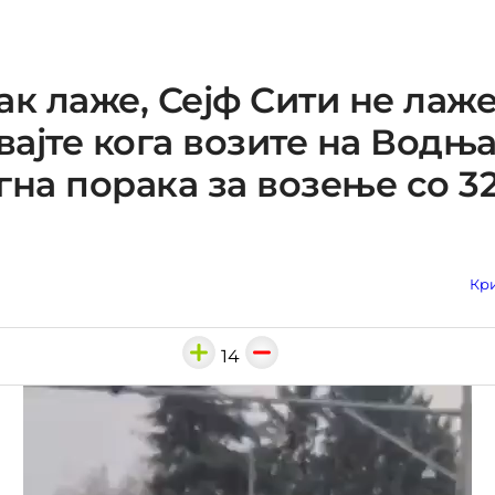
ак лаже, Сејф Сити не лаже
ајте кога возите на Водња
гна порака за возење со 32
Кри
14