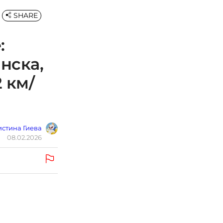
SHARE
:
нска,
 км/
стина Гиева
08.02.2026