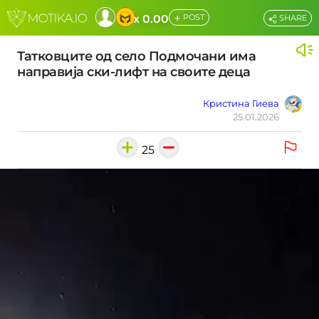
+
x 0.00
POST
SHARE
Татковците од село Подмочани има
направија ски-лифт на своите деца
Кристина Гиева
25.01.2026
25