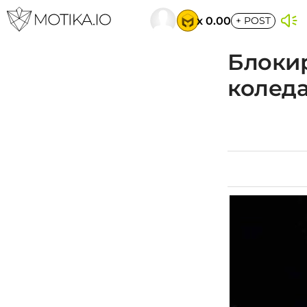
x 0.00
+
POST
Блокир
коледа