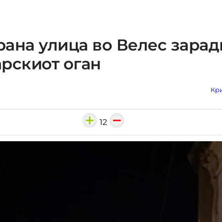
ана улица во Велес зарад
рскиот оган
Кри
12