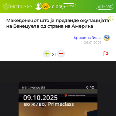
+
x 0.00
POST
SHARE
Македонецот што ја предвиде окупацијата
на Венецуела од страна на Америка
Кристина Гиева
06.01.2026
21