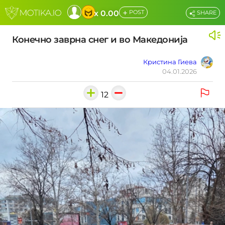
+
x 0.00
POST
SHARE
Конечно заврна снег и во Македонија
Кристина Гиева
04.01.2026
12