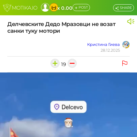
+
x 0.00
POST
SHARE
Делчевските Дедо Мразовци не возат
санки туку мотори
Кристина Гиева
28.12.2025
19