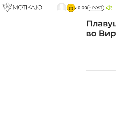
x 0.00
+
POST
Плавуш
во Вир