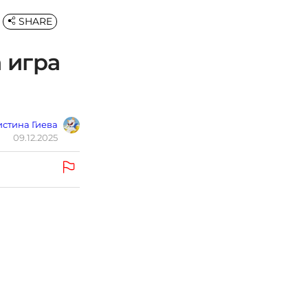
SHARE
 игра
стина Гиева
09.12.2025