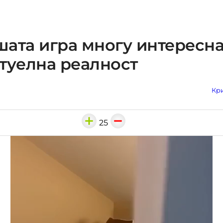
ата игра многу интересна
туелна реалност
Кри
25