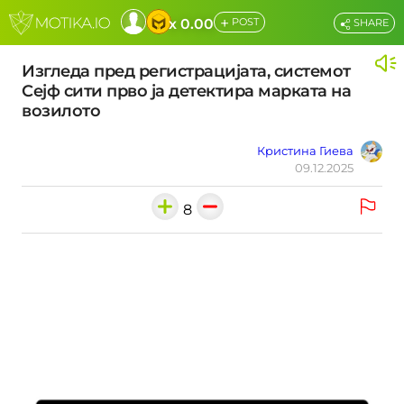
+
x 0.00
POST
SHARE
Изгледа пред регистрацијата, системот
Сејф сити прво ја детектира марката на
возилото
Кристина Гиева
09.12.2025
8