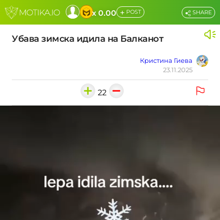
+
x 0.00
POST
SHARE
Убава зимска идила на Балканот
Кристина Гиева
23.11.2025
22