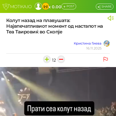
+
x 0.00
POST
SHARE
Колут назад на плавушата:
Највпечатливиот момент од настапот на
Теа Таировиќ во Скопје
Кристина Гиева
16.11.2025
12