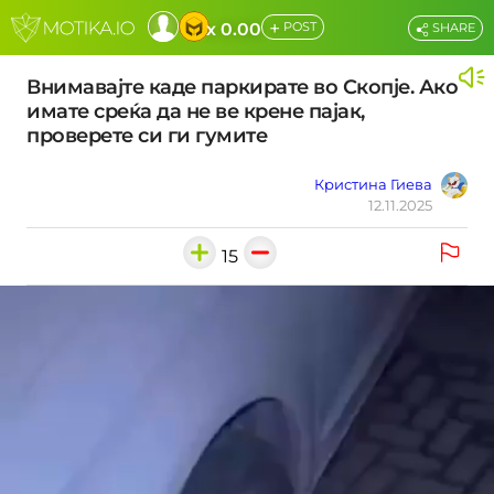
+
x 0.00
POST
SHARE
Внимавајте каде паркирате во Скопје. Ако
имате среќа да не ве крене пајак,
проверете си ги гумите
Кристина Гиева
12.11.2025
15