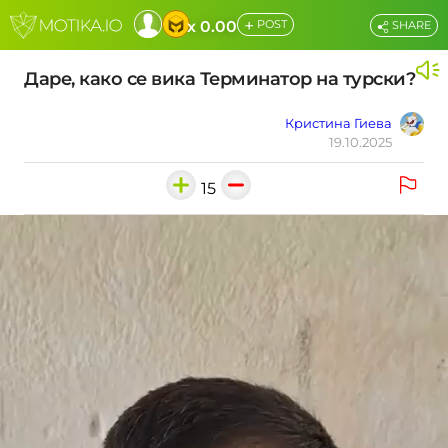
+
x 0.00
POST
SHARE
Даре, како се вика Терминатор на турски?
Кристина Гиева
19.10.2025
15