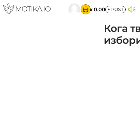
x 0.00
+
POST
Кога т
избор