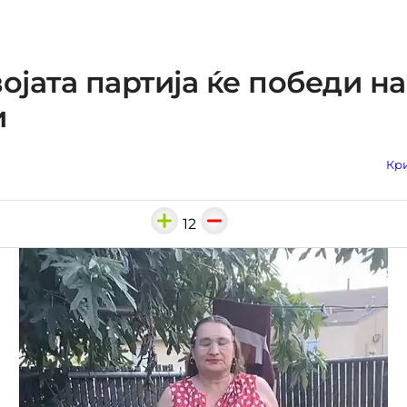
војата партија ќе победи на
и
Кри
12