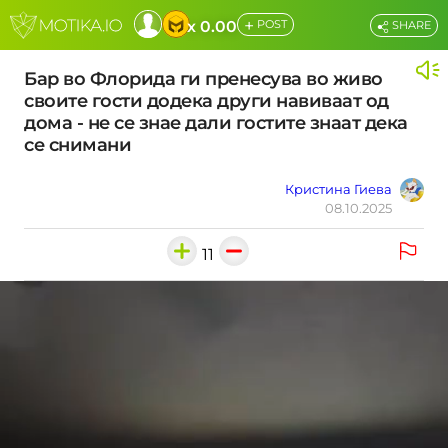
+
x 0.00
POST
SHARE
Бар во Флорида ги пренесува во живо
своите гости додека други навиваат од
дома - не се знае дали гостите знаат дека
се снимани
Кристина Гиева
08.10.2025
11