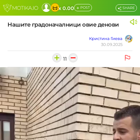
+
x 0.00
POST
SHARE
Нашите градоначалници овие денови
Кристина Гиева
30.09.2025
11