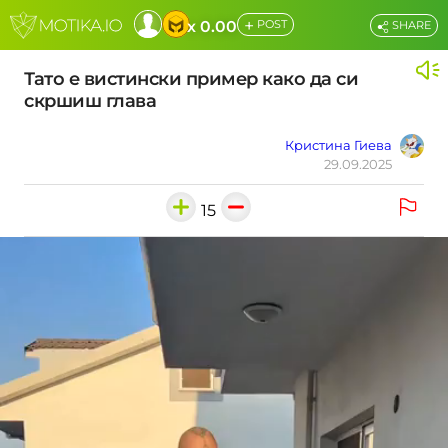
+
x 0.00
POST
SHARE
Тато е вистински пример како да си
скршиш глава
Кристина Гиева
29.09.2025
15