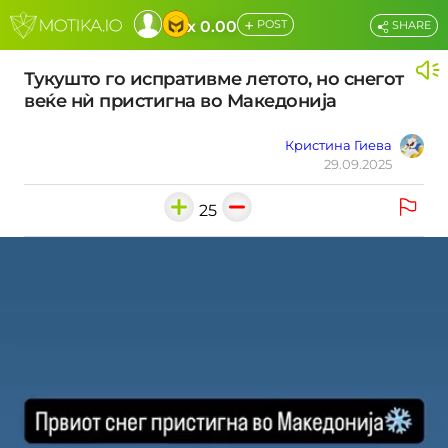
+
x 0.00
POST
SHARE
Тукушто го испративме летото, но снегот
веќе нѝ пристигна во Македонија
Кристина Гиева
29.09.2025
25