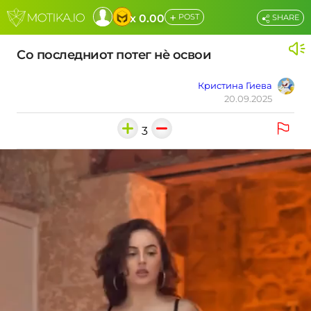
+
x 0.00
POST
SHARE
Со последниот потег нѐ освои
Кристина Гиева
20.09.2025
3