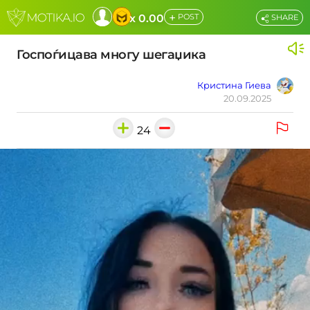
+
x 0.00
POST
SHARE
Госпоѓицава многу шегаџика
Кристина Гиева
20.09.2025
24