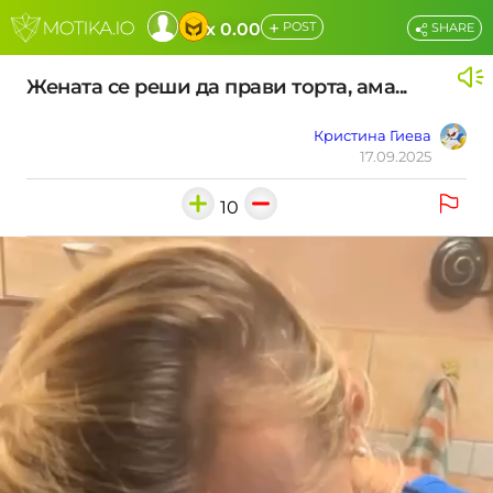
+
x 0.00
POST
SHARE
Жената се реши да прави торта, ама...
Кристина Гиева
17.09.2025
10