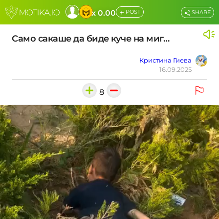
+
x 0.00
POST
SHARE
Само сакаше да биде куче на миг…
Кристина Гиева
16.09.2025
8