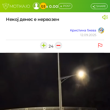
+
x 0.00
POST
SHARE
Некој денес е нервозен
Кристина Гиева
12.09.2025
24