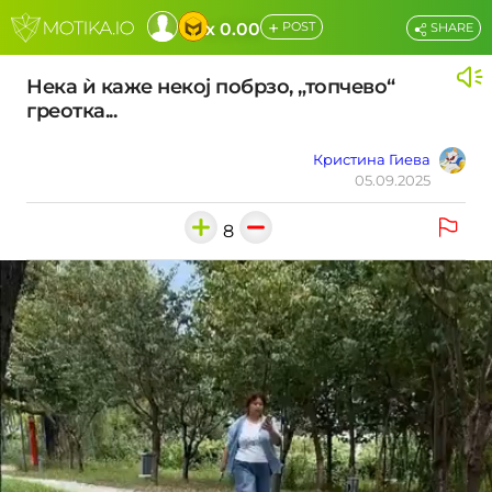
+
x 0.00
POST
SHARE
Нека ѝ каже некој побрзо, „топчево“
греотка...
Кристина Гиева
05.09.2025
8