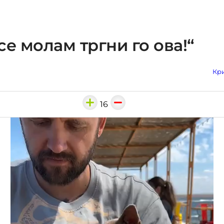
 се молам тргни го ова!“
Кри
16