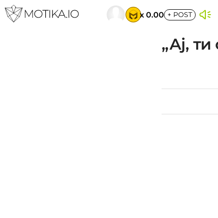
x 0.00
+
POST
„Ај, ти