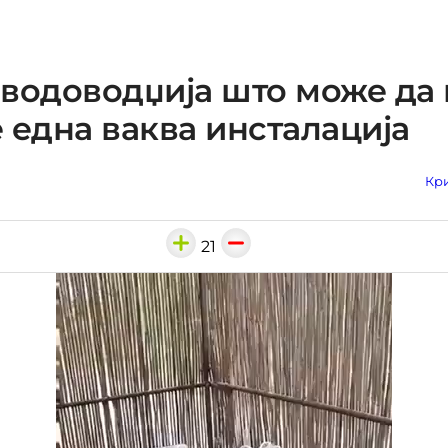
водоводџија што може да
 една ваква инсталација
Кри
21