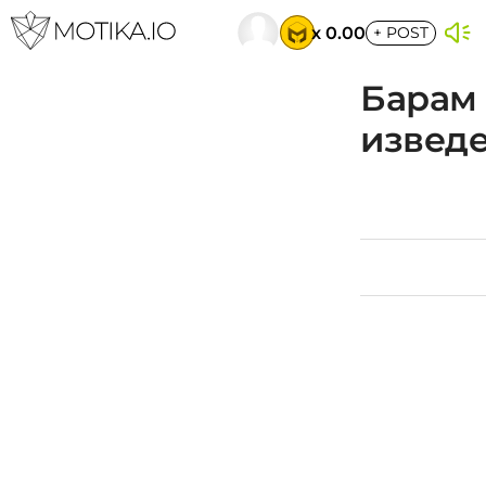
x 0.00
+
POST
Барам 
изведе