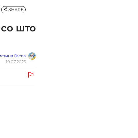
SHARE
 со што
стина Гиева
19.07.2025