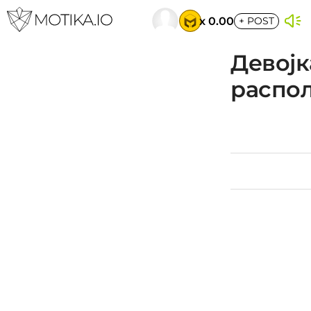
x 0.00
+
POST
Девојк
распол