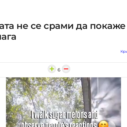
ата не се срами да покаже
ага
Кри
6